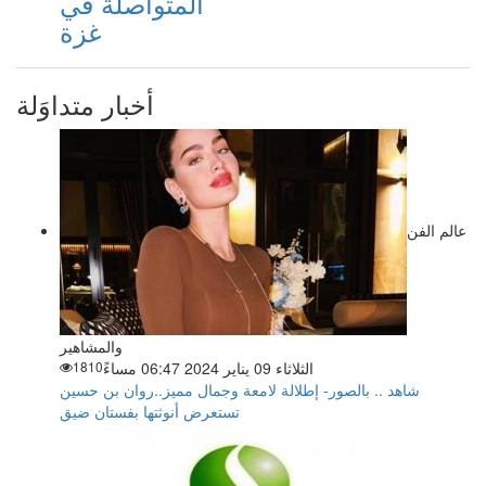
المتواصلة في
غزة
أخبار متداوَلة
عالم الفن
والمشاهير
الثلاثاء 09 يناير 2024 06:47 مساءً
1810
شاهد .. بالصور- إطلالة لامعة وجمال مميز..روان بن حسين
تستعرض أنوثتها بفستان ضيق