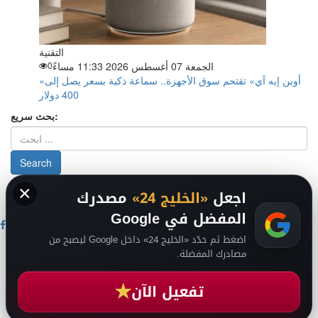
التقنية
الجمعة 07 أغسطس 2026 11:33 مساءً
0
«أوبن إيه آي» تقتحم سوق الأجهزة.. سماعة ذكية بسعر يصل إلى
400 دولار
بحث سريع:
×
من نحن
-
-
حقوق الملكية الفكرية DMCA
سياسة الخصوصية
-
2026
اجعل
«الخليج 24»
مصدرك
فريق التحرير
من نحن
المفضل في Google
اضغط ثم حدّد «الخليج 24» داخل Google ليصبح من
اخبار الخليج
مصادرك المفضلة.
اخبار السعودية
اخبار الرياضة
★
عالم التقنية
تفعيل الآن
عالم الفن
انضم لقناتنا على تيليجرام