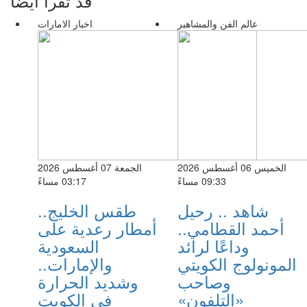
قد تقرأ أيضا
عالم الفن والمشاهير
اخبار الامارات
الخميس 06 أغسطس 2026
الجمعة 07 أغسطس 2026
09:33 مساءً
03:17 مساءً
شاهد .. رحيل
طقس الخليج..
أحمد القطامي..
أمطار رعدية على
وداعًا لرائد
السعودية
المونولوج الكويتي
والإمارات..
وصاحب
وشديد الحرارة
«التلفون»
فى الكويت