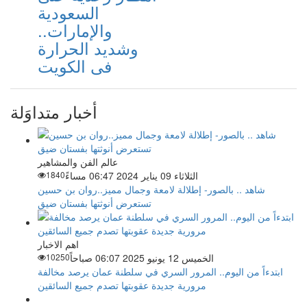
السعودية
والإمارات..
وشديد الحرارة
فى الكويت
أخبار متداوَلة
عالم الفن والمشاهير
الثلاثاء 09 يناير 2024 06:47 مساءً
1840
شاهد .. بالصور- إطلالة لامعة وجمال مميز..روان بن حسين
تستعرض أنوثتها بفستان ضيق
اهم الاخبار
الخميس 12 يونيو 2025 06:07 صباحاً
10250
ابتدءاً من اليوم.. المرور السري في سلطنة عمان يرصد مخالفة
مرورية جديدة عقوبتها تصدم جميع السائقين