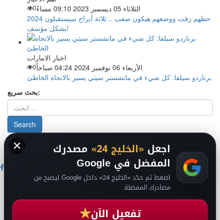
الثلاثاء 05 ديسمبر 2023 09:10 مساءً
0
حظهم زفت ووضعهم هيكون صعب .. ثلاثة أبراج سيستقبلون 2024
بشكل مؤسف!
اخبار الامارات
الأربعاء 06 نوفمبر 2024 04:24 صباحاً
0
برناردو سيلفا: كل شيء في مانشستر سيتي يسير بالاتجاه الخاطئ
بحث سريع:
×
من نحن
-
-
حقوق الملكية الفكرية DMCA
سياسة الخصوصية
-
2026
اجعل
«الخليج 24»
مصدرك
فريق التحرير
من نحن
المفضل في Google
اضغط ثم حدّد «الخليج 24» داخل Google ليصبح من
اخبار الخليج
مصادرك المفضلة.
اخبار السعودية
اخبار الرياضة
★
عالم التقنية
تفعيل الآن
عالم الفن
انضم لقناتنا على تيليجرام