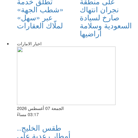
على منطقة
تطلق خدمة
نجران انتهاك
«شطب الجهة»
صارخ لسيادة
عبر «سهل»
السعودية وسلامة
لملّاك العقارات
أراضيها
اخبار الامارات
الجمعة 07 أغسطس 2026
03:17 مساءً
طقس الخليج..
أمطار رعدية على