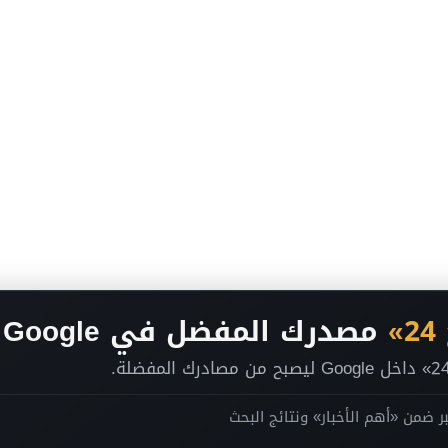
»
مصدرك المفضل في Google
بح
ر ضمن «أهم الأخبار» ونتائج البحث
انضم لقناتنا على تيليجرام
 نحن
-
فريق التحرير