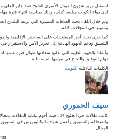
استقبل وزير شؤون الديوان الأميري الشيخ حمد جابر العلي ور
لدى دولة الكويت ميليسا كيلي، وذلك بمناسبة انتهاء فترة مهام 
وتم خلال اللقاء بحث العلاقات المتميزة التي تربط البلدين ا
وتنميتها في المجالات كافة.
كما جرى بحث آخر المستجدات على الساحتين الإقليمية والدولي
التنسيق ودعم الجهود الهادفة إلى تعزيز الأمن والاستقرار في 
وأشادا بالجهود الطيبة التي بذلتها سعادتها طوال فترة عملها لدى
دوام التوفيق والنجاح في مهامها المستقبلية.
الكلمات الدلائليه
الكويت
سيف الحموري
كاتب مقالات في الخليج 24، حيث أقوم بكتا
والصحافة والتسويق وأحمل شهادة البكالوريوس في التسويق ك
المجال.
nts