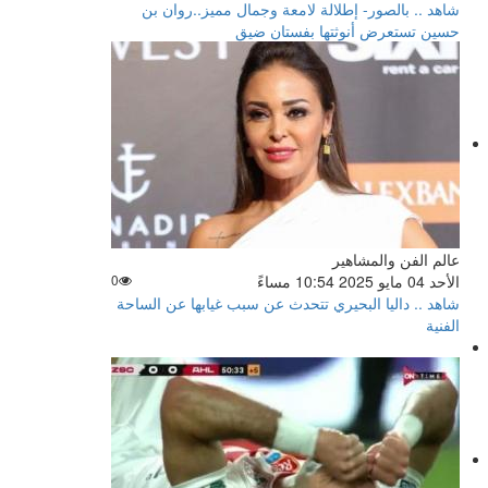
شاهد .. بالصور- إطلالة لامعة وجمال مميز..روان بن
حسين تستعرض أنوثتها بفستان ضيق
عالم الفن والمشاهير
الأحد 04 مايو 2025 10:54 مساءً
0
شاهد .. داليا البحيري تتحدث عن سبب غيابها عن الساحة
الفنية