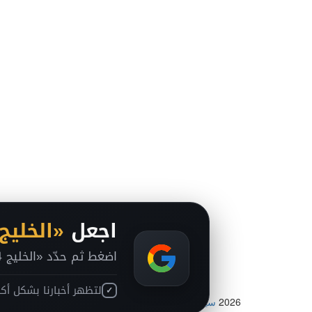
اجعل
«الخليج 24
اضغط ثم حدّد «الخليج 24» داخل Google ليصبح من مصادرك المفضلة.
لتظهر أخبارنا بشكل أكب
✓
2026
سياسة الخصوصية
-
حقوق الملكية الفكرية DMCA
-
من