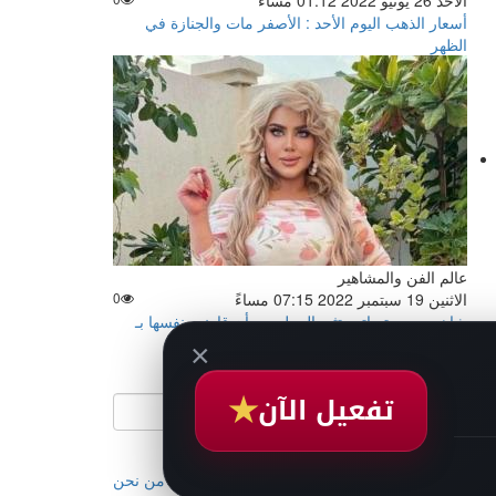
الأحد 26 يونيو 2022 01:12 مساءً
أسعار الذهب اليوم الأحد : الأصفر مات والجنازة في
الظهر
عالم الفن والمشاهير
الاثنين 19 سبتمبر 2022 07:15 مساءً
0
شاهد .. مروة راتب تثير الجدل بعد أن قارنت نفسها بـ
×
سعاد حسني
ث سريع:
★
تفعيل الآن
من نحن