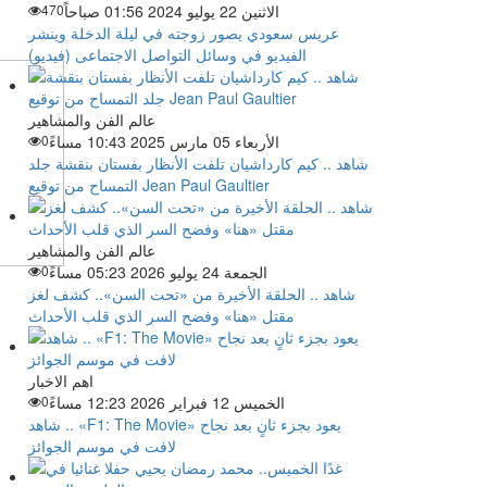
الاثنين 22 يوليو 2024 01:56 صباحاً
470
عريس سعودي يصور زوجته في ليلة الدخلة وينشر
الفيديو في وسائل التواصل الاجتماعى (فيديو)
عالم الفن والمشاهير
الأربعاء 05 مارس 2025 10:43 مساءً
0
شاهد .. كيم كارداشيان تلفت الأنظار بفستان بنقشة جلد
التمساح من توقيع Jean Paul Gaultier
عالم الفن والمشاهير
الجمعة 24 يوليو 2026 05:23 مساءً
0
شاهد .. الحلقة الأخيرة من «تحت السن».. كشف لغز
مقتل «هنا» وفضح السر الذي قلب الأحداث
اهم الاخبار
الخميس 12 فبراير 2026 12:23 مساءً
0
شاهد .. «F1: The Movie» يعود بجزء ثانٍ بعد نجاح
لافت في موسم الجوائز