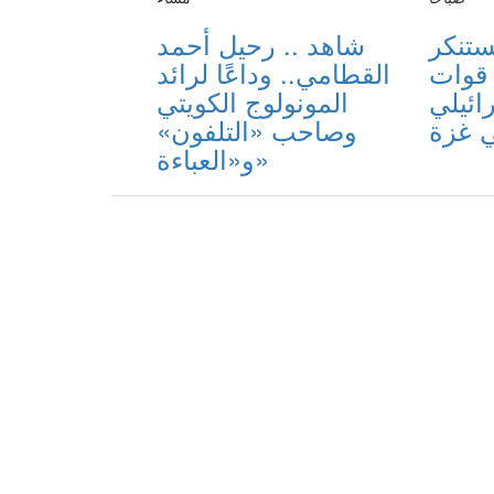
ستنكر
شاهد .. رحيل أحمد
 قوات
القطامي.. وداعًا لرائد
رائيلي
المونولوج الكويتي
ي غزة
وصاحب «التلفون»
و«العباءة»