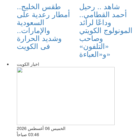
شاهد .. رحيل
طقس الخليج..
أحمد القطامي..
أمطار رعدية على
وداعًا لرائد
السعودية
المونولوج الكويتي
والإمارات..
وصاحب
وشديد الحرارة
«التلفون»
فى الكويت
و«العباءة»
اخبار الكويت
الخميس 06 أغسطس 2026
03:46 صباحاً