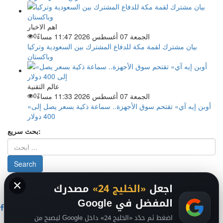
اهم الاخبار
الجمعة 07 أغسطس 2026 11:47 مساءً
0
بيان مشترك لقمة مكة للدفاع المشترك بين السعودية وتركيا
وباكستان
عالم التقنية
الجمعة 07 أغسطس 2026 11:33 مساءً
0
«أوبن إيه آي» تقتحم سوق الأجهزة.. سماعة ذكية بسعر يصل إلى
400 دولار
بحث سريع:
×
من نحن
-
-
حقوق الملكية الفكرية DMCA
سياسة الخصوصية
-
2026
اجعل
«الخليج 24»
مصدرك
فريق التحرير
من نحن
المفضل في Google
اضغط ثم حدّد «الخليج 24» داخل Google ليصبح من
اخبار الخليج