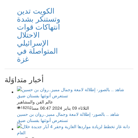
الكويت تدين
وتستنكر بشدة
انتهاكات قوات
الاحتلال
الإسرائيلي
المتواصلة في
غزة
أخبار متداوَلة
عالم الفن والمشاهير
الثلاثاء 09 يناير 2024 06:47 مساءً
1820
شاهد .. بالصور- إطلالة لامعة وجمال مميز..روان بن حسين
تستعرض أنوثتها بفستان ضيق