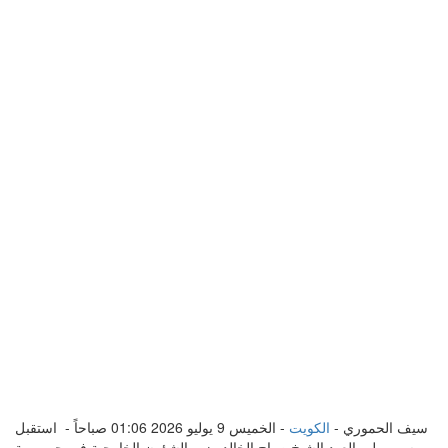
سيف الحموري -
الكويت
- الخميس 9 يوليو 2026 01:06 صباحاً - استقبل
سمو ولي العهد الشيخ صباح الخالد وزير الشؤون الخارجية في جمهورية