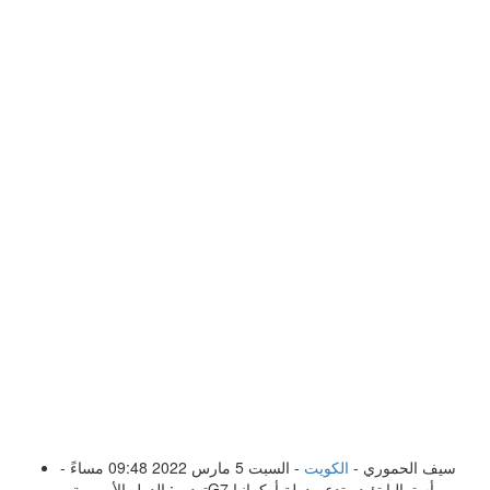
سيف الحموري -
الكويت
- السبت 5 مارس 2022 09:48 مساءً -
تودور: الدول الأوروبية وG7 وأستراليا تؤيد وتدعم دولة أوكرانيا