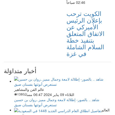
02:46 صباحاً
الكويت ترحب
بإعلان الرئيس
الأميركي عن
الاتفاق المتعلق
بتنفيذ خطة
السلام الشاملة
في غزة
أخبار متداوَلة
عالم الفن والمشاهير
الثلاثاء 09 يناير 2024 06:47 مساءً
1380
شاهد .. بالصور- إطلالة لامعة وجمال مميز..روان بن حسين
تستعرض أنوثتها بفستان ضيق
العالم