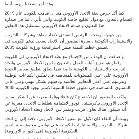
وهذا أمر يسعدنا ويهمنا أيضا.
كما أكد حرص بعثة الاتحاد الأوروبي منذ أن قدمت للكويت عام 2019
الاهتمام بالتعاون مع دول الخليج خاصة الكويت والتي تأتي دائما في صدارة
هذا التعاون واهتمام الاتحاد الأوروبي بمستقبل هذا التعاون.
من جهتها، أوضحت الرئيس التنفيذي لاتحاد معاهد وشركات التدريب
والاستشارات الكويتية د.سارة المنصور أن الاتحاد يسعى لدعم الكويت في
تطبيق خطط التنمية ضمن استراتيجية ورؤية الكويت 2035.
وأضافت أن الهدف من الاجتماع مع بعثه الاتحاد الأوروبي في الكويت
وقطر هو تعزيز آليات العمل والتعاون ما بين الاتحاد الأوروبي واتحاد
التدريب والاستشارات الكويتية خاصة فيما يتعلق بتطبيق معايير الجودة
الأوروبية علي اعلي المستويات للمساهمه في تمكين الكفاءات الوطنية
وتدريبهم علي أعلي المعايير العالمية وتأهيلهم بشكل مهني وفني عالي
المستوى للمساهمة في تطبيق خطط التنمية الاستراتيجية الكويتية 2035.
وأكدت المنصور ان الاجتماع كان فاعلا وهاما، معربة عن الشكر لسفير
الاتحاد الأوروبي د.كريستيان تودور لاهتمامه بتطلعات الاتحاد، معربة عن
أنه سيكون هناك تعاون قريب ومثمر بين الاتحاد وبعثه الاتحاد الأوروبي.
وبينت أن اللقاء كان الأول مع سفير الاتحاد الأوروبي، لافتة إلى أن اتحاد
شركات التدريب والاستشارات الكويتية على تواصل مع مؤسسة التميز
الحكومية الأوروبية (في اكيو إم الأوروبية).