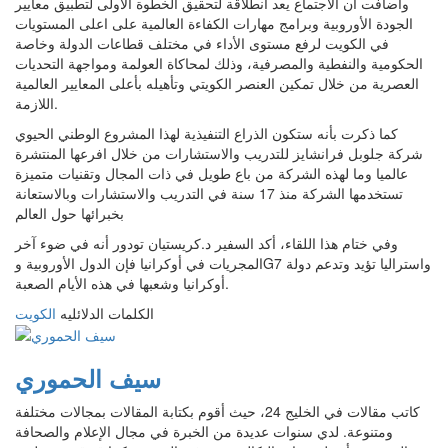
وأضافت أن الاجتماع يعد انطلاقة لتحقيق الخطوة الأولى لتطبيق معايير
الجودة الأوروبية وبرامج مهارات الكفاءة العالمية على اعلى المستويات
في الكويت لرفع مستوى الأداء في مختلف قطاعات الدولة وخاصة
الحكومية والنفطية والمصرفية، وذلك لمحاكاة العولمة ومواجهة التحديات
العصرية من خلال تمكين العنصر الكويتي وتأهيله بأعلى المعايير العالمية
اللازمة.
كما ذكرت بأنه ستكون الذراع التنفيذية لهذا المشروع الوطني الحيوي
شركة جلوبل فرانشايز للتدريب والاستشارات من خلال افرعها المنتشرة
عالميا وما لهذه الشركة من باع طويل في ذات المجال وتقنيات متميزة
تستخدمها الشركة منذ 17 سنة في التدريب والاستشارات وبالاستعانة
بخبرائها حول العالم
وفي ختام هذا اللقاء، أكد السفير د.كريستيان تودور أنه في ضوء آخر
المجريات في أوكرانيا فإن الدول الأوروبية وG7 واستراليا تؤيد وتدعم دولة
أوكرانيا وشعبها في هذه الأيام الصعبة.
الكلمات الدلائليه
الكويت
سيف الحموري
كاتب مقالات في الخليج 24، حيث أقوم بكتابة المقالات بمجالات مختلفة
ومتنوعة. لدي سنوات عديدة من الخبرة في مجال الإعلام والصحافة