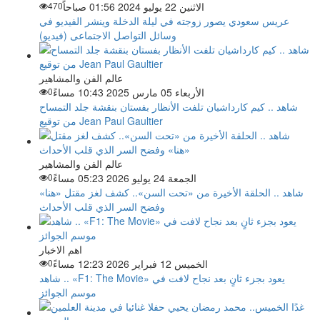
الاثنين 22 يوليو 2024 01:56 صباحاً
470
عريس سعودي يصور زوجته في ليلة الدخلة وينشر الفيديو في
وسائل التواصل الاجتماعى (فيديو)
عالم الفن والمشاهير
الأربعاء 05 مارس 2025 10:43 مساءً
0
شاهد .. كيم كارداشيان تلفت الأنظار بفستان بنقشة جلد التمساح
من توقيع Jean Paul Gaultier
عالم الفن والمشاهير
الجمعة 24 يوليو 2026 05:23 مساءً
0
شاهد .. الحلقة الأخيرة من «تحت السن».. كشف لغز مقتل «هنا»
وفضح السر الذي قلب الأحداث
اهم الاخبار
الخميس 12 فبراير 2026 12:23 مساءً
0
شاهد .. «F1: The Movie» يعود بجزء ثانٍ بعد نجاح لافت في
موسم الجوائز