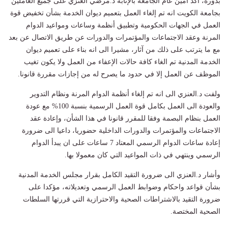
بدوره، أكد أمين عام الجامعة بالإنابة د.مرضي العنزي على جميع العاملين
بجامعة الكويت انه تم إلغاء العمل بتعميم ديوان الخدمة بشأن تخفيض قوة
العمل في الجهات الحكومية وتطبيق أنظمة وساعات ومواعيد الدوام
المرنة وعقد الاجتماعات والمؤتمرات والدورات عن طريق الاتصال عن بعد
مع ما يترتب على ذلك من آثار، مشيرا الى انه بناء على تعميم ديوان
الخدمة المدنية تم الغاء كافة حالات الإعفاء من العمل ولا يكون تغيب
الموظف عن العمل إلا في حدود ما يصرح له من إجازات مقررة قانونا.
ولفت د.العنزي الى انه تم إلغاء أنظمة الدوام المرنة ونظام التدوير
والعودة الى العمل بكامل قوة العمل الرسمية بنسبة 100% مع عودة
العمل بنظام البصمة وفقا للمقرر قانونا في هذا الشأن، وإعادة عقد
الاجتماعات والمؤتمرات والدورات الداخلية حضوريا، داعيا الى ضرورة
إعادة ساعات الدوام الرسمي المعتاد 7 ساعات على ان يبدأ الدوام
الرسمي وينتهي في ذات المواعيد التي كان معمولا بها.
وأشار د.العنزي الى ضرورة التقيد الكامل بقرار مجلس الخدمة المدنية
بشأن قواعد واحكام وضوابط العمل الرسمي وتعديلاته، مؤكدا على
ضرورة التقيد بالاشتراطات الصحية والاحترازية التي قررتها السلطات
الصحية المختصة.