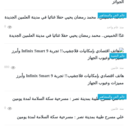
الجوائز
عالم الفن والمشاهير
0
منذ عام واحد
غدًا الخميس.. محمد رمضان يحيي حفلا غنائيا في مدينة العلمين الجديدة
عالم التقنية
880
منذ عامين
هاتف اقتصادي بإمكانيات فلاجشيب!! تجربة Infinix Smart 9 وأبرز
مميزات وعيوب الجهاز
عالم الفن والمشاهير
0
منذ عامين
علي مسرح طيبة بمدينة نصر : مسرحية سكة السلامة لمدة يومين