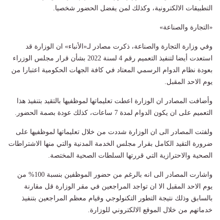
التطبيقات الالكترونية، وكذلك لمن يفضل الحضور شخصيا.
«التجارة والصناعة»
وفي وزارة التجارة والصناعة، ذكرت مصادر لـ«الأنباء» ان الوزارة قد
استعدت أيضا لتنفيذ التعميم رقم 4 لسنة 2022 بشأن قرار مجلس الوزراء
بعودة نظام الدوام الرسمي المعتاد في كافة الجهات الحكومية اعتبارا من
يوم الاحد المقبل.
وأضافت المصادر ان الوزارة اعطت تعليماتها لموظفيها بالتقيد بتنفيذ هذا
التعميم على ان يكون الدوام لمدة 7 ساعات، كذلك عودة بصمة الحضور.
ولفتت المصادر الى ان الوزارة شددت من خلال تعليماتها لموظفيها على
ضرورة التقيد الكامل بقرار مجلس الخدمة المدنية والتي منها الاشتراطات
الصحية والاحترازية التي قررتها السلطات الصحية المختصة.
واشارت المصادر الى انه بالرغم من حضور الموظفين بنسبة 100% من
يوم الاحد المقبل الا ان تواجد المراجعين في مقر الوزارة قل مقارنة
بالسابق وذلك نتيجة التطور التكنولوجي وقيام معظم المراجعين بتنفيذ
خدماتهم من خلال الموقع الالكتروني للوزارة.