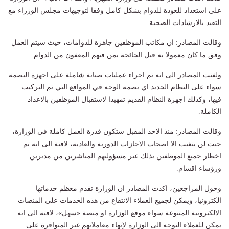
على استعداد للعودة للدوام بشكل كامل وفقا لتوجيهات مجلس الوزراء مع
التقيد بالارشادات الصحية.
وقالت المصادر: ان مكاتب الموظفين جاهزة للدوامات، حيث سيتم العمل
وفق ما كان معمولا به قبل الجائحة بمن فيهم المعفون من الدوام.
ولفتت المصادر الى انه تم اجراء عمليات صيانة شاملة على اجهزة البصمة
سواء على النظام الجديد اي بصمة الوجه في المواقع التي تم التركيب
فيها، وكذلك اجهزة النظام القديم تمهيدا لاستقبال الموظفين بالاعداد
الكاملة.
وقالت المصادر: منذ الاحد المقبل ستكون قدرة العمل كاملة في الوزارة،
حيث لن يتغيب الا اصحاب الاجازات الدورية والعادية، لافتة الى انه تم
اخطار جميع الموظفين بذلك عبر مسؤوليهم المباشرين من مديرين
ورؤساء اقسام.
وحول المراجعين، اكدت المصادر ان الوزارة تقدم معظم خدماتها
الكترونيا، ويمكن لجميع العملاء الانتفاع من هذه الخدمات على المنصات
الالكترونية المتنوعة سواء موقع الوزارة او منصة «سهل»، لافتة الى انه
يمكن للعملاء التوجه الى الوزارة لإنهاء معاملاتهم غير المتوافرة على