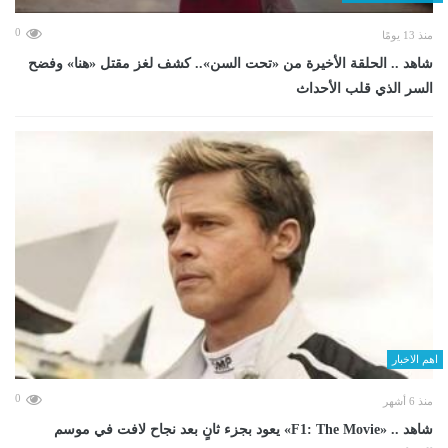
0
منذ 13 يومًا
شاهد .. الحلقة الأخيرة من «تحت السن».. كشف لغز مقتل «هنا» وفضح
السر الذي قلب الأحداث
اهم الاخبار
0
منذ 6 أشهر
شاهد .. «F1: The Movie» يعود بجزء ثانٍ بعد نجاح لافت في موسم