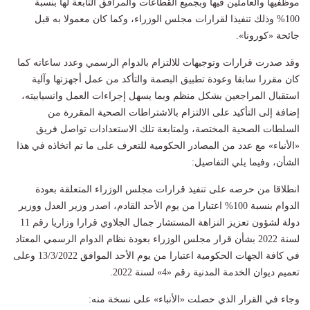
موظفيها والعاملين فيها وبجميع القطاعات والمرافق التابعة لها بنسبة
100% وذلك تنفيذا لقرارات مجلس الوزراء، وكما كان معمولا به قبل
جائحة «كورونا».
وقد صدرت قرارات وتوجيهات للالتزام بالدوام الرسمي وعدد ساعاته كما
كان مقررا سابقا وعودة تطبيق البصمة والتأكد من عمل أجهزتها وآلية
استقبال المراجعين بشكل منظم وبما يسهل إجراءات العمل وانسيابيته،
إضافة إلى التأكيد على الالتزام بالاشتراطات الصحية المقررة من
السلطات الصحية المختصة، ولمتابعة تلك الاستعدادات تواصل فريق
«الأنباء» مع عدد من المصادر الحكومية للتعرف على ما تم اتخاذه في هذا
الشأن، وفيما يلي التفاصيل:
انطلاقا من حرصه على تنفيذ قرارات مجلس الوزراء المتعلقة بعودة
الدوام بنسبة 100% اعتبارا من يوم الأحد القادم، اصدر وزير العدل ووزير
دولة لشؤون تعزيز النزاهة المستشار جمال الجلاوي قرارا وزاريا رقم 11
لسنة 2022 بشأن قرار مجلس الوزراء بعودة نظام الدوام الرسمي المعتاد
في كافة الجهات الحكومية اعتبارا من يوم الأحد الموافق 13/3/2022 وعلى
تعميم ديوان الخدمة المدنية رقم «4» لسنة 2022.
وجاء في القرار الذي حصلت «الأنباء» على نسخة منه: