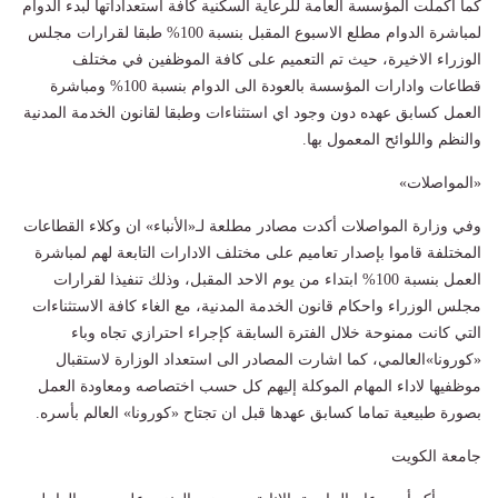
كما أكملت المؤسسة العامة للرعاية السكنية كافة استعداداتها لبدء الدوام
لمباشرة الدوام مطلع الاسبوع المقبل بنسبة 100‎‎% طبقا لقرارات مجلس
الوزراء الاخيرة، حيث تم التعميم على كافة الموظفين في مختلف
قطاعات وادارات المؤسسة بالعودة الى الدوام بنسبة 100‎‎% ومباشرة
العمل كسابق عهده دون وجود اي استثناءات وطبقا لقانون الخدمة المدنية
والنظم واللوائح المعمول بها.
«المواصلات»
وفي وزارة المواصلات أكدت مصادر مطلعة لـ«الأنباء» ان وكلاء القطاعات
المختلفة قاموا بإصدار تعاميم على مختلف الادارات التابعة لهم لمباشرة
العمل بنسبة 100‎‎% ابتداء من يوم الاحد المقبل، وذلك تنفيذا لقرارات
مجلس الوزراء واحكام قانون الخدمة المدنية، مع الغاء كافة الاستثناءات
التي كانت ممنوحة خلال الفترة السابقة كإجراء احترازي تجاه وباء
«كورونا»العالمي، كما اشارت المصادر الى استعداد الوزارة لاستقبال
موظفيها لاداء المهام الموكلة إليهم كل حسب اختصاصه ومعاودة العمل
بصورة طبيعية تماما كسابق عهدها قبل ان تجتاح «كورونا» العالم بأسره.
جامعة الكويت