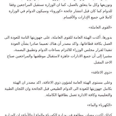
وتوزيعها وكل ما يتعلق بالعمل، كما ان الوزارة تستقبل المراجعين وفقا
للدوام كما كان قبل انتشار جائحة «كورونا» وسيكون الدوام في الوزارة
كاملا في جميع الإدارات والأقسام.
«القوى العاملة»
بدورها، أكدت الهيئة العامة للقوى العاملة، على جهوزيتها التامة للعودة الى
العمل بكافة قطاعاتها، واكد مصدر أن هناك تعميما صادرا بشأن العودة
تنفيذا لقرار مجلس الوزراء للالتزام بساعات الدوام وتطبيق البصمة،
مشيرا إلى أن جميع الادارات جاهزة لاستقبال موظفيها والمراجعين صباح
الاحد المقبل.
«ذوي الاعاقة»
وعلى مستوى الهيئة العامة لشؤون ذوي الاعاقة، اكد مصدر ان الهيئة
بكامل جهوزيتها للعودة الى الدوام الطبيعي قبل الجائحة وان اللجان الطبية
والتعليمية وكافة الادارة تعمل بطاقتها الكاملة.
«الكهرباء والماء»
كذلك اكدت مصادر مطلعة في وزارة الكهرباء والماء لـ«الأنباء» ان الوزارة