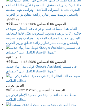
اهم الاخبار
الخميس 06 أغسطس 2026 11:27 مساءً
0
العالم هذا المساء.. قتلى وجرحى فى انفجار استهدف
حافلة ركاب بريف دمشق.. السعودية تعيّن قائدا للتحالف
البحرى لحماية الممرات الملاحية.. وترامب يتهم صحيفة
واشنطن بوست بنشر تقارير زائفة تتعلق بوزير الحرب
عالم التقنية
الخميس 06 أغسطس 2026 11:13 مساءً
0
غوغل تبدأ إنهاء خدمة Google Assistant في سبتمبر
تمهيدًا للاعتماد الكامل على "جيميناي"
العالم العربي
الجمعة 07 أغسطس 2026 03:12 صباحاً
0
ضبط مخالف لنظام البيئة في محمية الإمام تركي بن
عبدالله الملكية