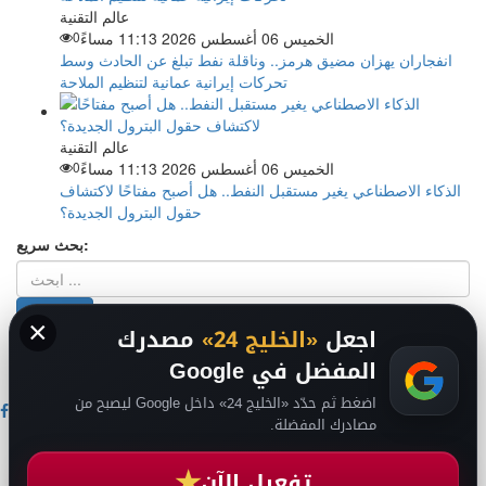
عالم التقنية
الخميس 06 أغسطس 2026 11:13 مساءً
0
انفجاران يهزان مضيق هرمز.. وناقلة نفط تبلغ عن الحادث وسط
تحركات إيرانية عمانية لتنظيم الملاحة
عالم التقنية
الخميس 06 أغسطس 2026 11:13 مساءً
0
الذكاء الاصطناعي يغير مستقبل النفط.. هل أصبح مفتاحًا لاكتشاف
حقول البترول الجديدة؟
بحث سريع:
×
اجعل
«الخليج 24»
مصدرك
من نحن
-
-
حقوق الملكية الفكرية DMCA
سياسة الخصوصية
-
2026
المفضل في Google
فريق التحرير
من نحن
اضغط ثم حدّد «الخليج 24» داخل Google ليصبح من
مصادرك المفضلة.
اخبار الخليج
اخبار السعودية
★
تفعيل الآن
اخبار الرياضة