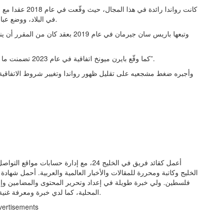
في البلاد، ووضع عبارة “زيارة رواندا” على قمصان الفريق الأول للرجال والسيدات.
وتبعها باريس سان جيرمان في عام 2019 
كما وقّع بايرن ميونخ اتفاقية في عام 2023 تضمنت ما وصفها بفعاليات “للترويج للسياحة وفرص الاستثمار في رواندا”.
وأجبره ضغط مشجعيه على تقليل ظهور رواندا وتغيير شروط الاتفاقية ل
الخليج وكاتبة ومحررة للمقالات والأخبار العالمية والعربية. أحمل شهاد
فلسطين. ولي خبرة طويلة في إعداد وتحرير المحتوى والمضامين وإنتاج 
المحلية، كما لدي خبرة ومعرفة غنية في مجال العلاقات العامة والإعلام وتنسيق المشاريع وإدارتها.
vertisements