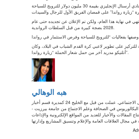
كانت رواندا رائدة في هذا المجال، حيث وقّعت في عام 2018 عقدا مع نادي أرسنال الإنجليزي بقيمة 30 مليون دولار للترويج للسياحة
بعقد كان من المقرر أن ينتهي في نهاية هذا العام، ولكن تم الإعلان عن تجديده حتى عام
2028 بضجة كبيرة من قبل السلطات الرواندية.
لتركيز على تطوير لاعبي كرة القدم الشباب في البلاد، وكان
أتلتيكو مدريد آخر من حمل شعار الحملة “زيارة رواندا”.
هبه الوهالي
أعمل كقائد فريق في الخليج 24، مع إدارة حسابات مواقع التواصل الاجتماعي. عملت من قبل مع الخليج 24 كمديرة قسم أخبار
ة البكالوريوس في الصحافة وعلم الاجتماع من جامعة بيرزيت -
المقالات والأخبار للعديد من المواقع الإلكترونية والإذاعات
Ad