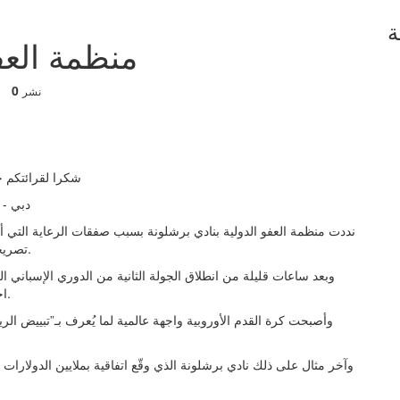
ة
منظمة العفو
0
نشر
شكرا لقرائتكم خ
دبي - ايم
نددت منظمة العفو الدولية بنادي برشلونة بسبب صفقات الرعاية التي أب
تصريحات قوية تستهدف مجلس إدارة الرئيس خوان لابورتا مباشرة.
وبعد ساعات قليلة من انطلاق الجولة الثانية من الدوري الإسباني 
اجتماعي يتجاوز الرياضة وحقوق الإنسان في المنطقة الأفريقية.
وأصبحت كرة القدم الأوروبية واجهة عالمية لما يُعرف بـ”تبييض ال
وآخر مثال على ذلك نادي برشلونة الذي وقّع اتفاقية بملايين الدولارا