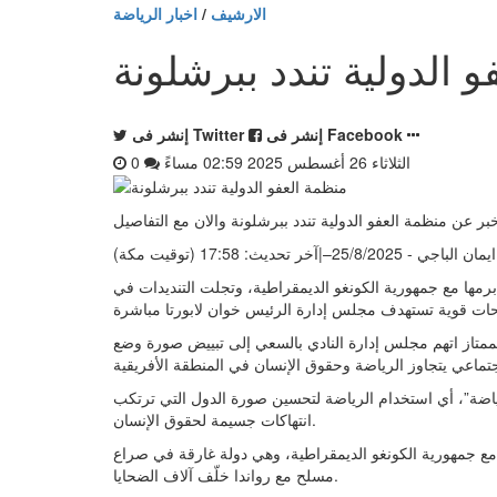
الارشيف
/
اخبار الرياضة
 الدولية تندد ببرشلونة
إنشر فى Facebook
إنشر فى Twitter
الثلاثاء 26 أغسطس 2025 02:59 مساءً
0
بر عن منظمة العفو الدولية تندد ببرشلونة والان مع التفاصيل
ان الباجي - 25/8/2025
–
|
آخر تحديث:
17:58 (توقيت مكة)
رمها مع جمهورية الكونغو الديمقراطية، وتجلت التنديدات في
الممتاز اتهم مجلس إدارة النادي بالسعي إلى تبييض صورة وضع
رياضة”، أي استخدام الرياضة لتحسين صورة الدول التي ترتكب
انتهاكات جسيمة لحقوق الإنسان.
ت مع جمهورية الكونغو الديمقراطية، وهي دولة غارقة في صراع
مسلح مع رواندا خلّف آلاف الضحايا.