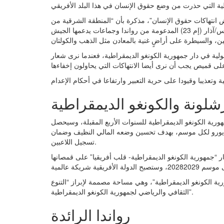
ض انتهاكات حقوق الإنسان”، مذكرة بأن “المنطقة الشرقية من
جمهورية الكونغو الديمقراطية تشهد صراعا مسلحا بين حركة 23 مارس/آذار (إم 23) المدعومة من رواندا وجماعات يدعمها الجيش
لية في دار جمهورية الكونغو الديمقراطية، فعندما نرى شعار
رشلونة والكونغو الديمقراطية
جمهورية الكونغو الديمقراطية للسنوات الأربع المقبلة، وسيحصل
م مالي يقارب 40 مليون يورو مقسمة على 10 ملايين يورو لكل موسم، بهدف تحسين وضعه المالي النظيف وضمان
تسجيل اللاعبين.
“جمهورية الكونغو الديمقراطية- قلب أفريقيا” على قمصانها
 الكونغو الديمقراطية”، وهي مساحة مصممة لإبراز “التنوع
الثقافي والرياضي لجمهورية الكونغو الديمقراطية”.
رواندا الرائدة