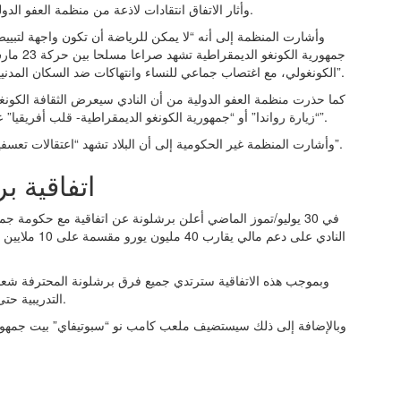
وأثار الاتفاق انتقادات لاذعة من منظمة العفو الدولية التي حذرت من وضع حقوق الإنسان في هذا البلد الأفريقي.
وأشارت المنظمة إلى أنه “لا يمكن للرياضة أن تكون واجهة لتبيي
الكونغولي، مع اغتصاب جماعي للنساء وانتهاكات ضد السكان المدنيين، والسيطرة على أراضٍ غنية بالمعادن مثل الذهب والكولتان”.
كما حذرت منظمة العفو الدولية من أن النادي سيعرض الثقافة الكونغو
“زيارة رواندا” أو “جمهورية الكونغو الديمقراطية- قلب أفريقيا” على قميص يجب أن نرى أيضا الانتهاكات التي يحاولون إخفاءها”.
وأشارت المنظمة غير الحكومية إلى أن البلاد تشهد “اعتقالات تعسفية وتعذيبا وقيودا على حرية التعبير وارتفاعا في أحكام الإعدام”.
اتفاقية ب
في 30 يوليو/تموز الماضي أعلن برشلونة عن اتفاقية مع حكومة 
النادي على دع
وبموجب هذه الاتفاقية سترتدي جميع فرق برشلونة المحترفة شعار 
التدريبية حتى موسم 20282029، وستصبح الدولة الأفريقية شريكة عالمية.
وبالإضافة إلى ذلك سيستضيف ملعب كامب نو “سبوتيفاي” بيت جمهورية