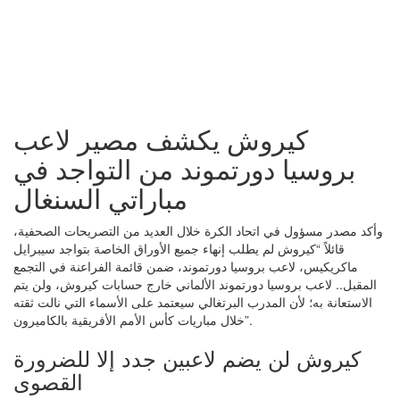
كيروش يكشف مصير لاعب
بروسيا دورتموند من التواجد في
مباراتي السنغال
وأكد مصدر مسؤول في اتحاد الكرة خلال العديد من التصريحات الصحفية،
قائلاً “كيروش لم يطلب إنهاء جميع الأوراق الخاصة بتواجد سيبرايل
ماكريكيس، لاعب بروسيا دورتموند، ضمن قائمة الفراعنة في التجمع
المقبل.. لاعب بروسيا دورتموند الألماني خارج حسابات كيروش، ولن يتم
الاستعانة به؛ لأن المدرب البرتغالي سيعتمد على الأسماء التي نالت ثقته
خلال مباريات كأس الأمم الأفريقية بالكاميرون”.
كيروش لن يضم لاعبين جدد إلا للضرورة
القصوى