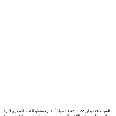
السبت 26 فبراير 2022 01:45 صباحاً - قام مسئولو الاتحاد المصري لكرة
القدم على موقف اللاعب المصري سيبرايل ماكريكيس، ولاعب بروسيا