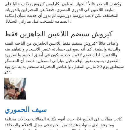
وكشف المصدر قائلاً “الجهاز المعاون لكارلوس كيروش يعكف حاليا على
متابعة اللاعبين في الدوري المصري، فضلا عن المحترفين بالدوريات
المختلفة، لكن لاعب بروسيا دورتموند لم يدور أي حديث بشأن إمكانية
انضمامه للمنتخب قبل مباراتي السنغال”.
كيروش سيضم اللاعبين الجاهزين فقط
وأضاف قائلاً “كيروش سيضم فقط اللاعبين الجاهزين من الناحية الفنية
والبدنية والطبية، كما أنه يضع في حساباته عنصر الانسجام والتفاهم بينه
واللاعبين، لذلك فضم لاعبين جدد سيكون في أضيق الحدود وللضرورة
القصوى، بسبب ضيق الوقت قبل مباراتي السنغال، خاصة أن المعسكر
سينطلق يوم 20 مارس المقبل، والعناصر المحترفة ستنضم بداية من يوم
21″.
سيف الحموري
كاتب مقالات في الخليج 24، حيث أقوم بكتابة المقالات بمجالات مختلفة
ومتنوعة. لدي سنوات عديدة من الخبرة في مجال الإعلام والصحافة