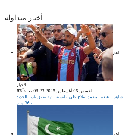
أخبار متداوَلة
اهم
الاخبار
الخميس 06 أغسطس 2026 09:23 صباحاً
0
شاهد .. شعبية محمد صلاح على «إنستغرام» تفوق ناديه الجديد
بـ36 مرة
اهم