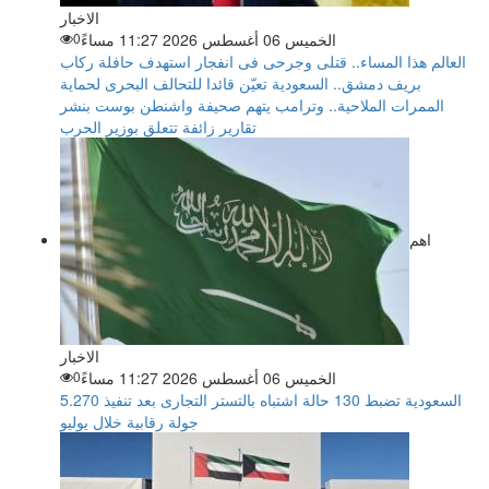
الاخبار
الخميس 06 أغسطس 2026 11:27 مساءً
0
العالم هذا المساء.. قتلى وجرحى فى انفجار استهدف حافلة ركاب
بريف دمشق.. السعودية تعيّن قائدا للتحالف البحرى لحماية
الممرات الملاحية.. وترامب يتهم صحيفة واشنطن بوست بنشر
تقارير زائفة تتعلق بوزير الحرب
اهم
الاخبار
الخميس 06 أغسطس 2026 11:27 مساءً
0
السعودية تضبط 130 حالة اشتباه بالتستر التجارى بعد تنفيذ 5.270
جولة رقابية خلال يوليو