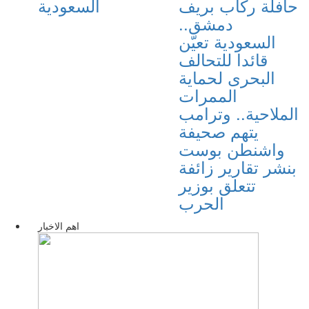
حافلة ركاب بريف
السعودية
دمشق..
السعودية تعيّن
قائدا للتحالف
البحرى لحماية
الممرات
الملاحية.. وترامب
يتهم صحيفة
واشنطن بوست
بنشر تقارير زائفة
تتعلق بوزير
الحرب
اهم الاخبار