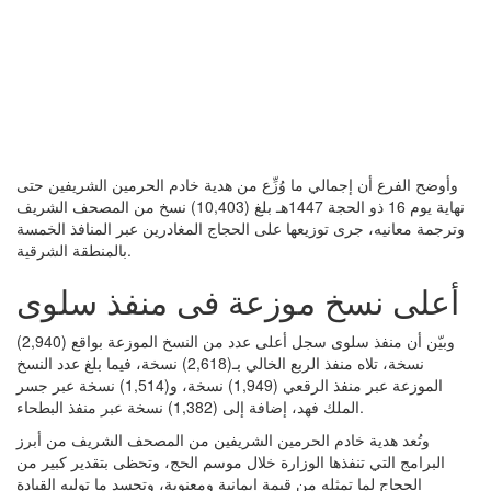
وأوضح الفرع أن إجمالي ما وُزِّع من هدية خادم الحرمين الشريفين حتى
نهاية يوم 16 ذو الحجة 1447هـ بلغ (10,403) نسخ من المصحف الشريف
وترجمة معانيه، جرى توزيعها على الحجاج المغادرين عبر المنافذ الخمسة
بالمنطقة الشرقية.
أعلى نسخ موزعة فى منفذ سلوى
وبيّن أن منفذ سلوى سجل أعلى عدد من النسخ الموزعة بواقع (2,940)
نسخة، تلاه منفذ الربع الخالي بـ(2,618) نسخة، فيما بلغ عدد النسخ
الموزعة عبر منفذ الرقعي (1,949) نسخة، و(1,514) نسخة عبر جسر
الملك فهد، إضافة إلى (1,382) نسخة عبر منفذ البطحاء.
وتُعد هدية خادم الحرمين الشريفين من المصحف الشريف من أبرز
البرامج التي تنفذها الوزارة خلال موسم الحج، وتحظى بتقدير كبير من
الحجاج لما تمثله من قيمة إيمانية ومعنوية، وتجسد ما توليه القيادة