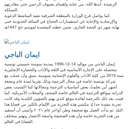
الرشيدة -أيدها الله- من عناية واهتمام بضيوف الرحمن حتى مغادرتهم
المملكة.
كما يواصل فرع الوزارة بالمنطقة الشرقية تنفيذ المناشط الدعوية
والإرشادية والإجابة عن استفسارات الحجاج في المنافذ الحدودية حتى
نهاية شهر ذي الحجة الجاري، ضمن خطته المعتمدة لموسم حج 1447هـ.
ايمان الباجي
إيمان الباجي من مواليد 14-12-1996 بمدينة سوسة جنسيتي تونسية
متحصلة على الإجازة الأساسية في اللغة والآداب والحضارة الإنجليزية
سنة 2019 من كلية الآداب والعلوم الإنسانية بسوسة. سبق وأن عملت مع
شركة تونسية خاصة في مجال الترجمة وذلك تقريبا لمدة عام وبضعة
أشهر أين تعلمتُ بعض أساسيات الترجمة ومجالاتها كما اكتسبت بعض
الدراية بمواقع الترجمة في العالم خاصة الصحف والمجلات الأمريكية. كما
قمت بعد ذلك بالترجمة لفائدة موقع كندي يهتم بالشؤون الكندية وقد كانت
تجربة مفيدة جدا إذ مكنتني هذه التجرية من الإلمام بالكثير من قضايا هذا
البلد. ثم بدأت العمل مع صحيفة وطن أواخر عام ٢٠٢١ وأتمنى أن أستفيد
من هذه التجربة خاصة وأن هذه الصحيفة واسعة الانتشار وتهتم بمختلف
القضايا في العالم.