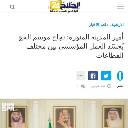
إذهب
الى
المحتوى
الارشيف
/
اهم الاخبار
اخبار الخليج
أمير المدينة المنورة: نجاح موسم الحج
اخبار السعودية
يُجسّد العمل المؤسسي بين مختلف
القطاعات
اخبار الرياضة
عالم التقنية
0
عالم الفن
نشر
منذ شهرين
0