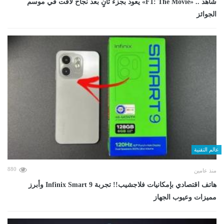
شاهد .. «F1: The Movie» يعود بجزء ثانٍ بعد نجاح لافت في موسم
الجوائز
عالم التقنية
880
منذ عامين
هاتف اقتصادي بإمكانيات فلاجشيب!! تجربة Infinix Smart 9 وأبرز
مميزات وعيوب الجهاز