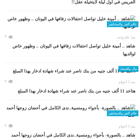
العريس في اول ليلة لايتخيلة عقل!!
عالم الفن والمشاهير
0
منذ عام واحد
شاهد .. أمينة خليل تواصل احتفالات زفافها في اليونان .. وظهور خاص
لوالديها
مال واقتصاد
0
منذ 3 أعوام
هتاخد 11 ألف جنيه من بنك ناصر عند شراء شهادة ادخار بهذا المبلغ
عالم الفن والمشاهير
0
منذ 3 أعوام
شاهد .. بالصورة- بأجواء رومنسية..ندى الكامل في أحضان زوجها أحمد