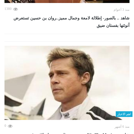
1380
منذ 3 أعوام
شاهد .. بالصور- إطلالة لامعة وجمال مميز..روان بن حسين تستعرض
أنوثتها بفستان ضيق
اهم الاخبار
0
منذ 6 أشهر