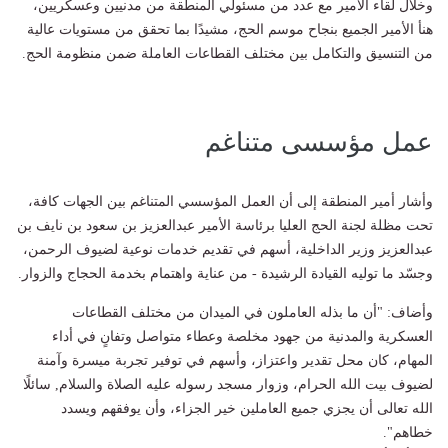
وخلال لقاء الأمير مع عدد من مسئولي المنطقة من مدنيين وعسكريين،
هنأ الأمير الجميع بنجاح موسم الحج، مشيدًا بما تحقق من مستويات عالية
من التنسيق والتكامل بين مختلف القطاعات العاملة ضمن منظومة الحج.
عمل مؤسسى متناغم
وأشار أمير المنطقة إلى أن العمل المؤسسي المتناغم بين الجهات كافة،
تحت مظلة لجنة الحج العليا برئاسة الأمير عبدالعزيز بن سعود بن نايف بن
عبدالعزيز وزير الداخلية، أسهم في تقديم خدمات نوعية لضيوف الرحمن،
وجسّد ما توليه القيادة الرشيدة - من عناية واهتمام بخدمة الحجاج والزوار.
وأضاف: "أن ما بذله العاملون في الميدان من مختلف القطاعات
العسكرية والمدنية من جهود مخلصة وعطاء متواصل وتفانٍ في أداء
المهام، كان محل تقدير واعتزاز، وأسهم في توفير تجربة ميسرة وآمنة
لضيوف بيت الله الحرام، وزوار مسجد رسوله عليه الصلاة والسلام, سائلًا
الله تعالى أن يجزي جميع العاملين خير الجزاء، وأن يوفقهم ويسدد
خطاهم".