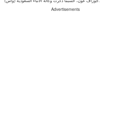
جوزاف عون، حسبما ذكرت وكالة الأنباء السعودية (واس).
Advertisements