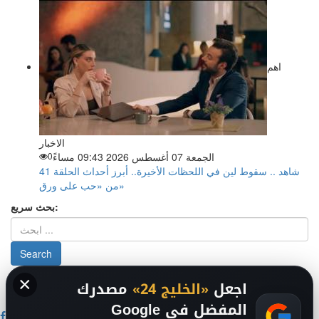
اهم
الاخبار
الجمعة 07 أغسطس 2026 09:43 مساءً
0
شاهد .. سقوط لين في اللحظات الأخيرة.. أبرز أحداث الحلقة 41
من «حب على ورق»
بحث سريع:
×
من نحن
-
-
حقوق الملكية الفكرية DMCA
سياسة الخصوصية
-
2026
اجعل
«الخليج 24»
مصدرك
فريق التحرير
من نحن
المفضل في Google