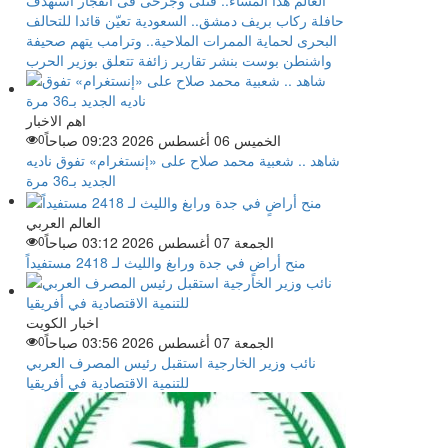
العالم هذا المساء.. قتلى وجرحى فى انفجار استهدف
حافلة ركاب بريف دمشق.. السعودية تعيّن قائدا للتحالف
البحرى لحماية الممرات الملاحية.. وترامب يتهم صحيفة
واشنطن بوست بنشر تقارير زائفة تتعلق بوزير الحرب
اهم الاخبار
الخميس 06 أغسطس 2026 09:23 صباحاً
0
شاهد .. شعبية محمد صلاح على «إنستغرام» تفوق ناديه
الجديد بـ36 مرة
العالم العربي
الجمعة 07 أغسطس 2026 03:12 صباحاً
0
منح أراضٍ في جدة ورابغ والليث لـ 2418 مستفيداً
اخبار الكويت
الجمعة 07 أغسطس 2026 03:56 صباحاً
0
نائب وزير الخارجية استقبل رئيس المصرف العربي
للتنمية الاقتصادية في أفريقيا