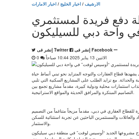
الارشيف
/
اخبار الخليج
/
اخبار الامارات
 دفع فريدة لمستثمري
 واحة دبي للسيليكون
إنشر فى Facebook
إنشر فى Twitter
الاثنين 13 يناير 2025 10:44 صباحاً
0
لات السريعة التي يشهدها قطاع العقارات والتوجه المتزايد نحو تبني أنماط حياة
 والحداثة. مع تزايد الطلب على المشاريع السكنية التي تلبي
اب استثمارات محلية ودولية كبيرة، مقدماً مشاريع تجمع بين
التصاميم المبتكرة والمرافق الحديثة والمواقع الاستراتيجية.
لقطاع العقاري في دبي، مقدماً مزيجاً متناغماً من التصميم
والعائلات والمستثمرين الباحثين عن تجربة استثنائية للسكن
والاستثمار.
رح مشروعها الجديد “أوسيس لوفت” في منطقة دبي سيليكون
مستثمرين والمشترين. وتتيح الخطة إمكانية السداد على مدى