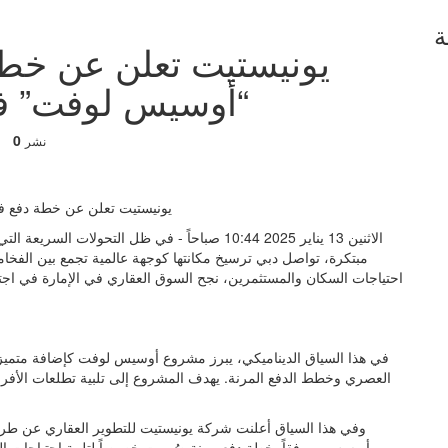
ة
يونيستيت تعلن عن خطة
“أوسيس لوفت” في
0
نشر
الاثنين 13 يناير 2025 10:44 صباحاً - في ظل التحو
مبتكرة، تواصل دبي ترسيخ مكانتها كوجهة عالمية تجمع بين الفخامة
احتياجات السكان والمستثمرين، نجح السوق العقاري في الإمارة في اجتذ
في هذا السياق الديناميكي، يبرز مشروع أوسيس لوفت كإضافة متميزة ل
العصري وخطط الدفع المرنة. يهدف المشروع إلى تلبية تطلعات الأفراد 
وفي هذا السياق أعلنت شركة يونيستيت للتطوير العقاري عن ط
أويسس، مرفقاً بخطة دفع مرنة صُممت خصيصاً لتلبية احتياجات ال