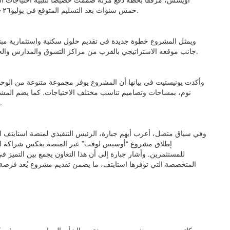
خمس سنوات بعد التسليم المتوقع في يوليو٢٠٢٦، مما يجعلها إحدى أكثر الخطط تنافسية في السوق العقاري.
ويمثل المشروع خطوة جديدة في تقديم حلول سكنية واستثمارية مبتك
جانب موقعه الاستراتيجي بالقرب من مراكز التسوق والمدارس والجامعات، فضلاً عن سهولة الوصول إلى محطة المترو المنتظرة.
وأكدت يونيستيت في بيانها أن المشروع يوفر مجموعة متنوعة من الوحد
نوم، بمساحات وتصاميم تناسب مختلف الاحتياجات. كما يضم الم
سينما، ما يعكس اهتمام الشركة بتقديم تجربة سكنية متكاملة.
وفي سياق متصل، أعرب أيهم جبارة، الرئيس التنفيذي لمنصة استايتف ال
إطلاق مشروع “أوسيس لوفت” عبر المنصة يعكس شراكة استر
للمستثمرين. وأشار جبارة إلى أن هذا التعاون يجمع بين التميز ف
المتخصصة التي توفرها استايتف، ما يضمن تقديم مشروع يُعد فرصة 
كاتب ومحرر صحفي مصري ـ مختص بالشأن السياسي، درس في كلية