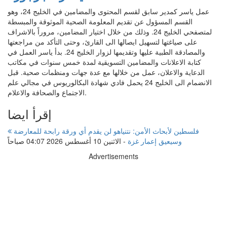
عمل ياسر كمدير سابق لقسم المحتوى والمضامين في الخليج 24، وهو
القسم المسؤول عن تقديم المعلومة الصحية الموثوقة والمبسطة
لمتصفحي الخليج 24. وذلك من خلال اختيار المضامين، مروراً بالاشراف
على صياغتها لتسهيل ايصالها الى القارئ، وحتى التأكد من مراجعتها
والمصادقة الطبية عليها وتقديمها لزوار الخليج 24. بدأ ياسر العمل في
كتابة الاعلانات والمضامين التسويقية لمدة خمس سنوات في مكاتب
الدعاية والاعلان، عمل من خلالها مع عدة جهات ومنظمات صحية. قبل
الانضمام الى الخليج 24 يحمل فادي شهادة البكالوريوس في مجالي علم
الاجتماع والصحافة والاعلام.
إقرأ ايضا
فلسطين لأبحاث الأمن: نتنياهو لن يقدم أي ورقة رابحة للمعارضة
وسيعيق إعمار غزة
-
الاثنين 10 أغسطس 2026 04:07 صباحاً
Advertisements