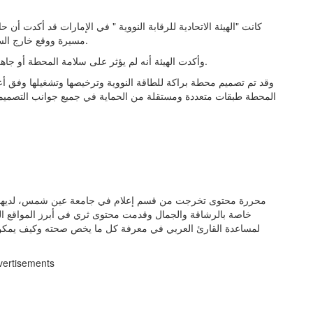
كانت "الهيئة الاتحادية للرقابة النووية " في الإمارات قد أكدت أ
مسيرة ووقع خارج السياج الداخلي لمحطة براكة للطاقة النووية في منطقة الظفرة.
وأكدت الهيئة أنه لم يؤثر على سلامة المحطة أو جاهزية أنظمتها الأساسية وأنه لم يحدث أي تسرب للمواد المشعة.
وقد تم تصميم محطة براكة للطاقة النووية وترخيصها وتشغيلها وفق أعل
المحطة طبقات متعددة ومستقلة من الحماية في جميع جوانب التصميم وا
خاصة بالرشاقة والجمال وقدمت محتوى ثري في أبرز المواقع ال
لمساعدة القارئ العربي في معرفة كل ما يخص صحته وكيف يمكن 
vertisements