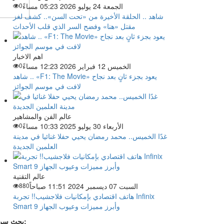
الجمعة 24 يوليو 2026 05:23 مساءً
0
شاهد .. الحلقة الأخيرة من «تحت السن».. كشف لغز
مقتل «هنا» وفضح السر الذي قلب الأحداث
اهم الاخبار
الخميس 12 فبراير 2026 12:23 مساءً
0
شاهد .. «F1: The Movie» يعود بجزء ثانٍ بعد نجاح
لافت في موسم الجوائز
عالم الفن والمشاهير
الأربعاء 30 يوليو 2025 10:33 مساءً
0
غدًا الخميس.. محمد رمضان يحيي حفلا غنائيا في مدينة
العلمين الجديدة
عالم التقنية
السبت 07 ديسمبر 2024 11:51 صباحاً
880
هاتف اقتصادي بإمكانيات فلاجشيب!! تجربة Infinix
Smart 9 وأبرز مميزات وعيوب الجهاز
بحث سريع: