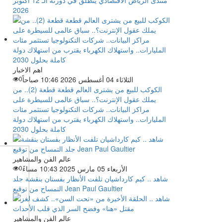
منتدى الرياض الاقتصادي ينطلق في دورته الـ 12 أكتوبر
2026
اهم الاخبار
الثلاثاء 04 أغسطس 2026 10:46 صباحاً
0
الكوكب للبيع من يشترى العالم قطعة قطعة (2).. من
يملك عقول الإنترنت؟.. سباق عالمى للسيطرة على
مراكز البيانات.. شركات التكنولوجيا تستثمر مئات
المليارات.. واستهلاك الكهرباء يقترب من استهلاك دولة
كاملة بحلول 2030
عالم الفن والمشاهير
الأربعاء 05 مارس 2025 10:43 مساءً
0
شاهد .. كيم كارداشيان تلفت الأنظار بفستان بنقشة جلد
التمساح من توقيع Jean Paul Gaultier
عالم الفن والمشاهير