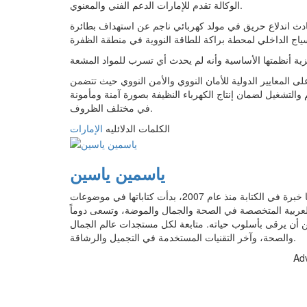
الوكالة تقدم للإمارات الدعم ‌الفني والمعنوي.
ن حادث اندلاع حريق في مولد كهربائي ناجم عن استهداف بطائرة
ى المعايير الدولية للأمان النووي والأمن النووي حيث تتضمن
لتشغيل لضمان إنتاج الكهرباء النظيفة بصورة آمنة ومأمونة
في مختلف الظروف.
الكلمات الدلائليه
الإمارات
ياسمين ياسين
محررة محتوى تخرجت من قسم إعلام في جامعة عين شمس، لديها خبرة في الكتابة منذ عام 2007، بدأت كتاباتها في موضوعات
عربية المتخصصة في الصحة والجمال والموضة، وتسعى دوماً
أن يرقى بأسلوب حياته. متابعة لكل مستجدات عالم الجمال
والصحة، وآخر التقنيات المستخدمة في التجميل والرشاقة.
Ad