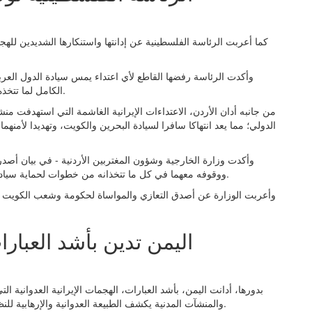
كما أعربت الرئاسة الفلسطينية عن إدانتها واستنكارها الشديدين لل
وأكدت الرئاسة رفضها القاطع لأي اعتداء يمس سيادة الدول العر
الكامل لما تتخذه الكويت من إجراءات لحماية أمنها وسيادتها وسلامة مواطنيها.
من جانبه أدان الأردن، الاعتداءات الإيرانية الغاشمة التي استهدفت من
الدولي؛ مما يعد انتهاكا سافرا لسيادة البحرين والكويت، وتهديدا لأمنهم
وأكدت وزارة الخارجية وشؤون المغتربين الأردنية - في بيان أصدرت
ووقوفه معهما في كل ما تتخذانه من خطوات لحماية سيادتهما وأمنهما واستقرارهما وسلامة مواطنيهما والمقيمين فيهما.
‏وأعربت الوزارة عن أصدق التعازي والمواساة لحكومة وشعب الكويت بوف
اليمن تدين بأشد العبارات
بدورها، أدانت اليمن، بأشد العبارات، الهجمات الإيرانية العدوانية
والمنشآت المدنية يكشف الطبيعة العدوانية والإرهابية للنظام الإيراني ونهجه القائم على زعزعة أمن واستقرار المنطقة.