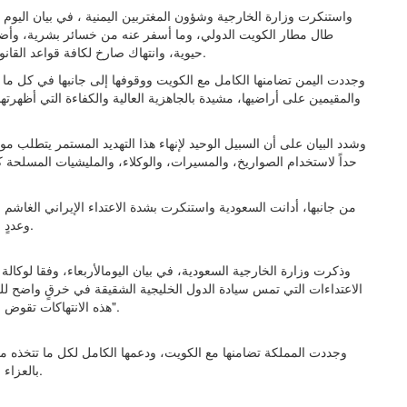
واستنكرت وزارة الخارجية وشؤون المغتربين اليمنية ، في بيان اليوم وفقا
طال مطار الكويت الدولي، وما أسفر عنه من خسائر بشرية، وأضر
حيوية، وانتهاك صارخ لكافة قواعد القانون الدولي الإنساني وميثاق الأمم المتحدة ومبادئ حسن الجوار.
وجددت اليمن تضامنها الكامل مع الكويت ووقوفها إلى جانبها في كل ما ت
والمقيمين على أراضيها، مشيدة بالجاهزية العالية والكفاءة التي أظهرت
وشدد البيان على أن السبيل الوحيد لإنهاء هذا التهديد المستمر يتطلب موقف
حداً لاستخدام الصواريخ، والمسيرات، والوكلاء، والمليشيات المسلحة كو
من جانبها، أدانت السعودية واستنكرت بشدة الاعتداء الإيراني الغاشم
وعددٍ من منشآتها الحيوية، التي أدَّت إلى وفاة شخص وإصابة آخرين.
وذكرت وزارة الخارجية السعودية، في بيان اليومالأربعاء، وفقا لوكالة 
الاعتداءات التي تمس سيادة الدول الخليجية الشقيقة في خرقٍ واضح للقا
هذه الانتهاكات تقوض الجهود الدولية الرامية لاستعادة الأمن والاستقرار في المنطقة".
وجددت المملكة تضامنها مع الكويت، ودعمها الكامل لكل ما تتخذه من
بالعزاء والمواساة لدولة الكويت، مع تمنياتها للمصابين بالشفاء العاجل.