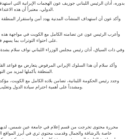
بدوره، أدان الرئيس اللبناني جوزيف عون الهجمات الإيرانية التي استهد
الدولي، معتبراً أن هذه الاعتداءات تشكل انتهاكاً لسيادة الكويت وخرقاً لمبادئ القانون الدولي.
وأكد عون أن استهداف المنشآت المدنية يهدد أمن واستقرار المنطقة و
وأعرب الرئيس عون عن تضامنه الكامل مع الكويت في مواجهة هذه الاع
على احتواء التوترات بما يسهم في حفظ الأمن والاستقرار وخفض منسوب التوتر في المنطقة.
وفي ذات السياق، أدان رئيس مجلس الوزراء اللبناني نواف سلام بشدة الاعت
وأكد سلام أن هذا السلوك الإيراني المرفوض يتعارض مع قواعد الق
المنطقة بأكملها لمزيد من التوتر والتصعيد، ويزيد من المخاطر التي تهدد الاستقرار الإقليمي.
وجدد رئيس الحكومة اللبنانية، تضامن بلاده الكامل مع الكويت، مؤكد
ومشدداً على أهمية احترام سيادة الدول وتغليب الحلول الدبلوماسية للحفاظ على الأمن والسلم في المنطقة.
خاصة بالرشاقة والجمال وقدمت محتوى ثري في أبرز المواقع ال
لمساعدة القارئ العربي في معرفة كل ما يخص صحته وكيف يمكن 