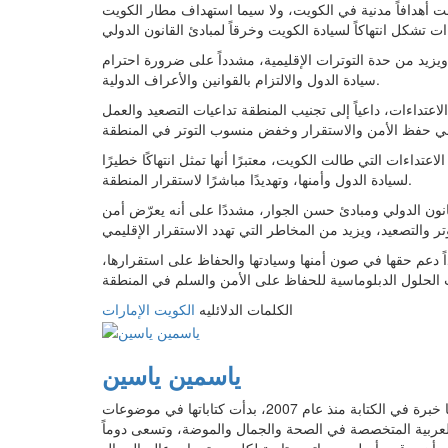
فت أهدافاً مدنية في الكويت، ولا سيما استهداف مطار الكويت
يزيد من حدة التوترات الإقليمية، مشدداً على ضرورة احترام
سيادة الدول والالتزام بالقوانين والأعراف الدولية.
تداءات، داعياً إلى تجنيب المنطقة تداعيات التصعيد والعمل
داءات التي طالت الكويت، معتبرًا أنها تمثل انتهاكًا خطيرًا
لسيادة الدول وأمنها، وتهديدًا مباشرًا لاستقرار المنطقة.
انون الدولي ومبادئ حسن الجوار، مشددًا على أنه يعرّض أمن
اً دعم حقها في صون أمنها وسيادتها والحفاظ على استقرارها،
الكلمات الدلائليه
الكويت
الإمارات
ياسمين ياسين
محررة محتوى تخرجت من قسم إعلام في جامعة عين شمس، لديها خبرة في الكتابة منذ عام 2007، بدأت كتاباتها في موضوعات
عربية المتخصصة في الصحة والجمال والموضة، وتسعى دوماً
أن يرقى بأسلوب حياته. متابعة لكل مستجدات عالم الجمال