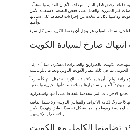
رية «قنا»، رفض قطر التام استهداف الأعيان المدنية والمنشآت
مات غير المبررة، والعمل على خفض التصعيد لاستعادة الأمن
لكويت ودعمها لكل ما تتخذه من إجراءات للحفاظ على سيادتها
وأمنها.
 انتهاك صارخ لسيادة الكويت
استهدفت الكويت، بالصواريخ والطائرات المسيّرة، مما أدى إلى
ماراتية "وام"، أن هذه الاعتداءات الإرهابية تمثل انتهاكاً صارخاً
ًا صارخًا لكافة الأعراف والقوانين الدولية، ولا سيما اتفاقية
لدبلوماسية وموظفيها، بما يشكل تصعيدًا خطيرًا وتهديدًا للأمن
والاستقرار الإقليميين.
د تضامنها الكامل مع الكويت