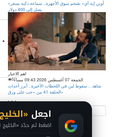
«أوبن إيه آي» تقتحم سوق الأجهزة.. سماعة ذكية بسعر
يصل إلى 400 دولار
اهم الاخبار
الجمعة 07 أغسطس 2026 09:43 مساءً
0
شاهد .. سقوط لين في اللحظات الأخيرة.. أبرز أحداث
الحلقة 41 من «حب على ورق»
بحث سريع:
اجعل
«الخليج 24
اضغط ثم حدّد «الخليج 24» داخل Google ليصبح من مصادرك المفضلة.