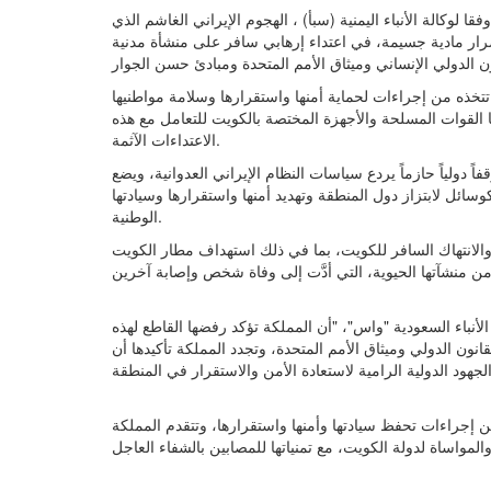
 لوكالة الأنباء اليمنية (سبأ) ، الهجوم الإيراني الغاشم الذي
ار مادية جسيمة، في اعتداء إرهابي سافر على منشأة مدنية
تخذه من إجراءات لحماية أمنها واستقرارها وسلامة مواطنيها
ها القوات المسلحة والأجهزة المختصة بالكويت للتعامل مع هذه
الاعتداءات الآثمة.
اً دولياً حازماً يردع سياسات النظام الإيراني العدوانية، ويضع
سائل لابتزاز دول المنطقة وتهديد أمنها واستقرارها وسيادتها
الوطنية.
 والانتهاك السافر للكويت، بما في ذلك استهداف مطار الكويت
الأنباء السعودية "واس"، "أن المملكة تؤكد رفضها القاطع لهذه
نون الدولي وميثاق الأمم المتحدة، وتجدد المملكة تأكيدها أن
 إجراءات تحفظ سيادتها وأمنها واستقرارها، وتتقدم المملكة