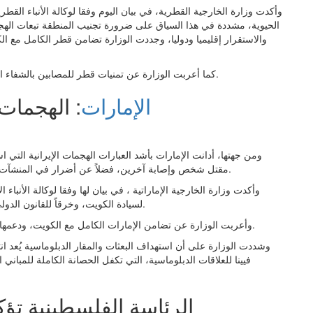
وأكدت وزارة الخارجية القطرية، في بيان اليوم وفقا لوكالة الأنباء القط
الحيوية، مشددة في هذا السياق على ضرورة تجنيب المنطقة تبعات الهج
والاستقرار إقليميا ودوليا، وجددت الوزارة تضامن قطر الكامل مع ا
كما أعربت الوزارة عن تمنيات قطر للمصابين بالشفاء العاجل، سائلة المولى عز وجل أن يحفظ الكويت من كل سوء.
الإمارات
: الهجمات
ومن جهتها، أدانت الإمارات بأشد العبارات الهجمات الإيرانية التي 
مقتل شخص وإصابة آخرين، فضلاً عن أضرار في المنشآت الحيوية، بما في ذلك مطار الكويت الدولي وبعثات دبلوماسية.
وأكدت وزارة الخارجية الإماراتية ، في بيان لها وفقا لوكالة الأنباء الإ
لسيادة الكويت، وخرقاً للقانون الدولي، وتهديداً لأمنها واستقرارها وسلامة منشآتها الحيوية والمدنية.
وأعربت الوزارة عن تضامن الإمارات الكامل مع الكويت، ودعمها لجميع الإجراءات التي تتخذهما للحفاظ على أمنها واستقرارها.
وشددت الوزارة على أن استهداف البعثات والمقار الدبلوماسية يُعد انتهاك
فيينا للعلاقات الدبلوماسية، التي تكفل الحصانة الكاملة للمباني ا
الرئاسة الفلسطينية تؤك