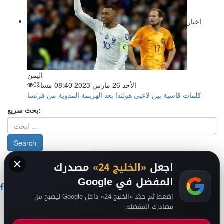
اخبار
اليمن
الأحد 26 مارس 2023 08:40 مساءً
0
كلمات قاسية بين لاعبي هولندا بعد الهزيمة المدوية من فرنسا
بحث سريع:
×
من نحن
-
-
حقوق الملكية الفكرية DMCA
سياسة الخصوصية
-
2026
اجعل
«الخليج 24»
مصدرك
فريق التحرير
من نحن
المفضل في Google
اضغط ثم حدّد «الخليج 24» داخل Google ليصبح من
اخبار الخليج
مصادرك المفضلة.
اخبار السعودية
اخبار الرياضة