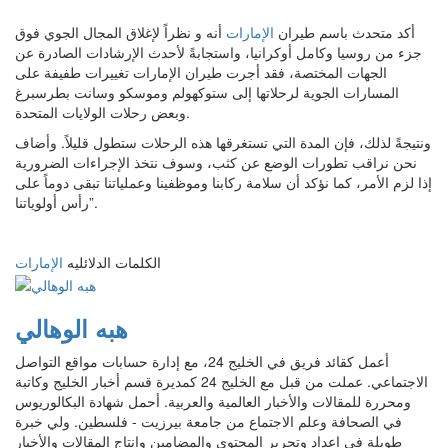
أكد متحدث باسم طيران
الإمارات
أنه و نظراً لإغلاق المجال الجوي فوق
جزء من روسيا وكامل أوكرانيا، واستجابةً لأحدث الإرشادات الصادرة عن
الجهات المختصة، فقد أجرت طيران الإمارات تغييرات طفيفة على
المسارات الجوية لرحلاتها إلى ستوكهولم وموسكو وسانت بطرسبرغ
وبعض رحلات الولايات المتحدة.
ونتيجةً لذلك، فإن المدة التي تستغرقها هذه الرحلات ستطول قليلاً. وأضاف
نحن نراقب تطورات الوضع عن كثب، وسوف نتخذ الإجراءات الضرورية
إذا لزم الأمر، كما نؤكد أن سلامة ركابنا وموظفينا وعملياتنا تبقى دوماً على
رأس أولوياتنا”.
الكلمات الدلائليه
الإمارات
هبه الوهالي
أعمل كقائد فريق في الخليج 24، مع إدارة حسابات مواقع التواصل
الاجتماعي. عملت من قبل مع الخليج 24 كمديرة قسم أخبار الخليج وكاتبة
ومحررة للمقالات والأخبار العالمية والعربية. أحمل شهادة البكالوريوس
في الصحافة وعلم الاجتماع من جامعة بيرزيت - فلسطين. ولي خبرة
طويلة في إعداد وتحرير المحتوى والمضامين وإنتاج المقالات والأخبار