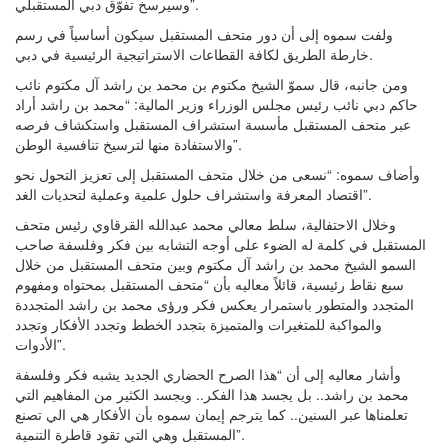
وسيرسخ تفوّق دبي المستقبلي”.
ولفت سموه إلى أن دور متحف المستقبل سيكون أساسياً في رسم
خارطة الطريق لكافة القطاعات الاستراتيجية الرئيسية في دبي.
ومن جانبه، قال سموّ الشيخ مكتوم بن محمد بن راشد آل مكتوم نائب
حاكم دبي نائب رئيس مجلس الوزراء وزير المالية: “محمد بن راشد أراد
عبر متحف المستقبل مأسسة استشراف المستقبل واستكشاف فرصه
والاستفادة منها لترسيخ تنافسية الوطن”.
وأضاف سموه: “نسعى من خلال متحف المستقبل إلى تعزيز التحول نحو
اقتصاد المعرفة واستشراف حلول علمية وعملية لتحديات الغد”.
وخلال الاحتفالية، سلط معالي محمد عبدالله القرقاوي رئيس متحف
المستقبل في كلمة له الضوء على أوجه التشابه بين فكر وفلسفة صاحب
السمو الشيخ محمد بن راشد آل مكتوم وبين متحف المستقبل من خلال
سبع نقاط رئيسية، قائلاً معاليه بأن “متحف المستقبل بمحتواه ومفهوم
المتجدد والمتطور باستمرار يعكس فكر ورؤى محمد بن راشد المتجددة
والمواكبة للمتغيرات والمتميزة بتجدد الخطط وتجدد الأفكار وتجدد
الأدوات”.
وأشار معاليه إلى أن “هذا الصرح الحضاري الجديد يشبه فكر وفلسفة
محمد بن راشد.. بل يجسد هذا الفكر.. ويجسد الكثير من المفاهيم التي
تعلمناها عبر السنين.. كما يترجم إيمان سموه بأن الأفكار هي الي تصنع
المستقبل وهي التي تقود قاطرة التنمية”.