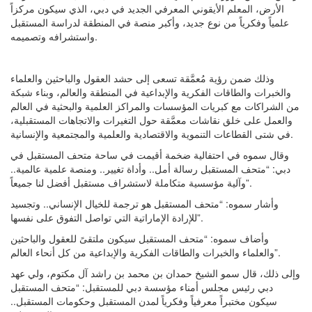
الأرض، المعلم الأيقوني المعرفي الجديد في دبي، الذي سيكون مركزاً
علمياً وفكرياً من نوع جديد، وأكبر منصة في المنطقة لدراسة المستقبل
واستشرافه وتصميمه.
وذلك ضمن رؤية مُعمَّقة تسعى إلى حشد العقول والباحثين والعلماء
والخبرات والطاقات الفكرية والإبداعية في المنطقة والعالم، وبناء شبكة
من الشراكات مع كبريات المؤسسات والمراكز العلمية والبحثية في العالم
والعمل على خلق نقاشات معمَّقة حول التغيرات والاتجاهات المستقبلية،
في شتى القطاعات التنموية والاقتصادية والعلمية والمجتمعية والإنسانية.
وقال سموه في احتفالية ضخمة أقيمت في ساحة متحف المستقبل في
دبي: “متحف المستقبل رسالة أمل.. وأداة تغيير.. ومنصة علمية عالمية..
وآلية مؤسسية متكاملة لاستشراف مستقبل أفضل لنا جميعاً”.
وأشار سموه: “متحف المستقبل هو ترجمة للخيال الإنساني.. وتجسيد
للإرادة الإماراتية التي تواصل التفوق على نفسها”.
وأضاف سموه: “متحف المستقبل سيكون ملتقىً للعقول والباحثين
والعلماء والخبرات والطاقات الفكرية والإبداعية من كل أنحاء العالم”.
وإلى ذلك، قال سمو الشيخ حمدان بن محمد بن راشد آل مكتوم، ولي عهد
دبي رئيس مجلس أمناء مؤسسة دبي للمستقبل: “متحف المستقبل
سيكون مختبراً معرفياً وفكرياً لمدن المستقبل وحكومات المستقبل..