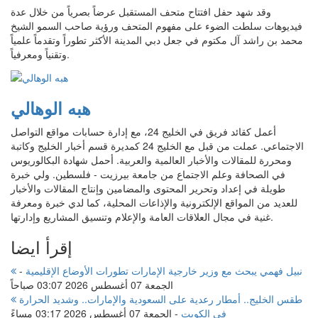
وقد شهد حفل افتتاح متحف المستقبل عرضاً بصرياً من خلال عدة
فيديوهات سلطت الضوء على مفهوم المتحف ورؤية صاحب السمو الشيخ
محمد بن راشد آل مكتوم في جعل دبي المدينة الأكثر تطوراً وتقدماً علمياً
وتقنياً ومعرفياً.
هبه الوهالي
أعمل كقائد فريق في الخليج 24، مع إدارة حسابات مواقع التواصل
الاجتماعي. عملت من قبل مع الخليج 24 كمديرة قسم أخبار الخليج وكاتبة
ومحررة للمقالات والأخبار العالمية والعربية. أحمل شهادة البكالوريوس
في الصحافة وعلم الاجتماع من جامعة بيرزيت - فلسطين. ولي خبرة
طويلة في إعداد وتحرير المحتوى والمضامين وإنتاج المقالات والأخبار
للعديد من المواقع الإلكترونية والإذاعات المحلية، كما لدي خبرة ومعرفة
غنية في مجال العلاقات العامة والإعلام وتنسيق المشاريع وإدارتها.
إقرأ ايضا
نبيل فهمي يبحث مع وزير خارجية الإمارات تطورات الأوضاع الإقليمية
-
الجمعة 07 أغسطس 2026 03:07 صباحاً
طقس الخليج.. أمطار رعدية على السعودية والإمارات.. وشديد الحرارة
فى الكويت
-
الجمعة 07 أغسطس 2026 03:17 مساءً