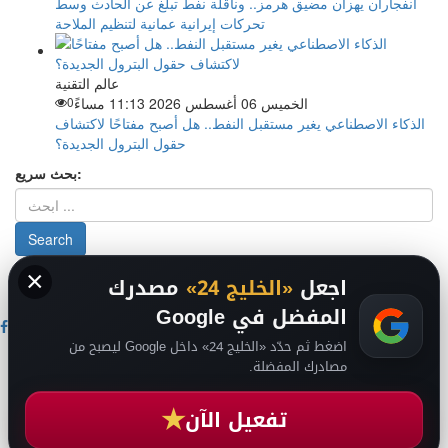
انفجاران يهزان مضيق هرمز.. وناقلة نفط تبلغ عن الحادث وسط
تحركات إيرانية عمانية لتنظيم الملاحة
عالم التقنية
الخميس 06 أغسطس 2026 11:13 مساءً
0
الذكاء الاصطناعي يغير مستقبل النفط.. هل أصبح مفتاحًا لاكتشاف
حقول البترول الجديدة؟
بحث سريع:
×
من نحن
-
-
حقوق الملكية الفكرية DMCA
سياسة الخصوصية
-
2026
اجعل
«الخليج 24»
مصدرك
فريق التحرير
من نحن
المفضل في Google
اضغط ثم حدّد «الخليج 24» داخل Google ليصبح من
اخبار الخليج
مصادرك المفضلة.
اخبار السعودية
اخبار الرياضة
★
عالم التقنية
تفعيل الآن
عالم الفن
انضم لقناتنا على تيليجرام