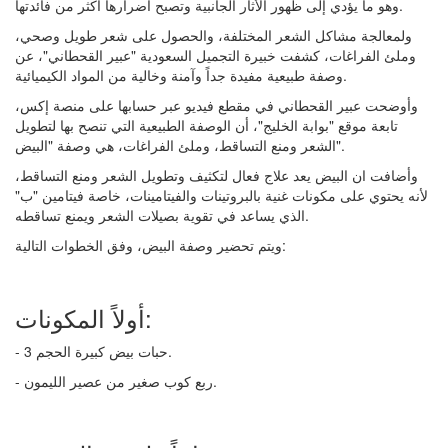
وهو ما يؤدي إلى ظهور الأثار الجانبية وتصبح أضرارها اكثر من فائدتها.
ولمعالجة مشاكل الشعر المختلفة، والحصول على شعر طويل وصحي،
وملئ الفراغات، كشفت خبيرة التجميل السعودية "عبير القحطاني"، عن
وصفة طبيعية مفيدة جداً وآمنة وخالية من المواد الكيميائية.
وأوضحت عبير القحطاني في مقطع فيديو عبر حسابها على منصة إكس،
تابعة موقع "بوابة الخليج"، أن الوصفة الطبيعية التي تنصح بها لتطويل
الشعر ومنع التساقط، وملئ الفراغات، هي وصفة "البيض".
وأضافت ان البيض يعد علاج فعال لتكثيف وتطويل الشعر ومنع التساقط،
لأنه يحتوي على مكونات غنية بالبروتينات والفيتامينات، خاصة فيتامين "ب"
الذي يساعد في تقوية بصيلات الشعر ويمنع تساقطه.
ويتم تحضير وصفة البيض، وفق الخطوات التالية:
أولاً المكونات:
- 3 حبات بيض كبيرة الحجم.
- ربع كوب صغير من عصير الليمون.