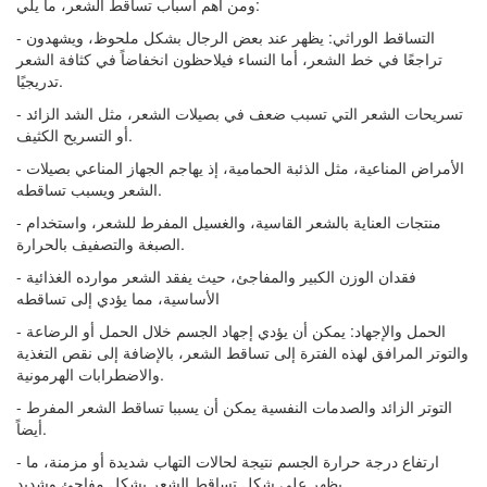
ومن أهم أسباب تساقط الشعر، ما يلي:
- التساقط الوراثي: يظهر عند بعض الرجال بشكل ملحوظ، ويشهدون
تراجعًا في خط الشعر، أما النساء فيلاحظون انخفاضاً في كثافة الشعر
تدريجيًا.
- تسريحات الشعر التي تسبب ضعف في بصيلات الشعر، مثل الشد الزائد
أو التسريح الكثيف.
- الأمراض المناعية، مثل الذئبة الحمامية، إذ يهاجم الجهاز المناعي بصيلات
الشعر ويسبب تساقطه.
- منتجات العناية بالشعر القاسية، والغسيل المفرط للشعر، واستخدام
الصبغة والتصفيف بالحرارة.
- فقدان الوزن الكبير والمفاجئ، حيث يفقد الشعر موارده الغذائية
الأساسية، مما يؤدي إلى تساقطه
- الحمل والإجهاد: يمكن أن يؤدي إجهاد الجسم خلال الحمل أو الرضاعة
والتوتر المرافق لهذه الفترة إلى تساقط الشعر، بالإضافة إلى نقص التغذية
والاضطرابات الهرمونية.
- التوتر الزائد والصدمات النفسية يمكن أن يسببا تساقط الشعر المفرط
أيضاً.
- ارتفاع درجة حرارة الجسم نتيجة لحالات التهاب شديدة أو مزمنة، ما
يظهر على شكل تساقط الشعر بشكل مفاجئ وشديد.