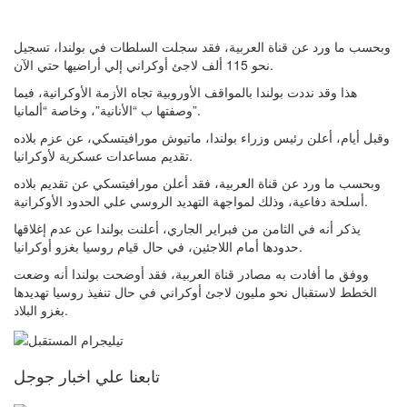
وبحسب ما ورد عن قناة العربية، فقد سجلت السلطات في بولندا، تسجيل
نحو 115 ألف لاجئ أوكراني إلي أراضيها حتي الآن.
هذا وقد نددت بولندا بالمواقف الأوروبية تجاه الأزمة الأوكرانية، فيما
وصفتها ب “الأنانية”، وخاصة “ألمانيا”.
وقبل أيام، أعلن رئيس وزراء بولندا، ماتيوش مورافيتسكي، عن عزم بلاده
تقديم مساعدات عسكرية لأوكرانيا.
وبحسب ما ورد عن قناة العربية، فقد أعلن مورافيتسكي عن تقديم بلاده
أسلحة دفاعية، وذلك لمواجهة التهديد الروسي علي الحدود الأوكرانية.
يذكر أنه في الثامن من فبراير الجاري، أعلنت بولندا عن عدم إغلاقها
حدودها أمام اللاجئين، في حال قيام روسيا بغزو أوكرانيا.
ووفق ما أفادت به مصادر قناة العربية، فقد أوضحت بولندا أنه وضعت
الخطط لاستقبال نحو مليون لاجئ أوكراني في حال تنفيذ روسيا تهديدها
بغزو البلاد.
تابعنا علي اخبار جوجل