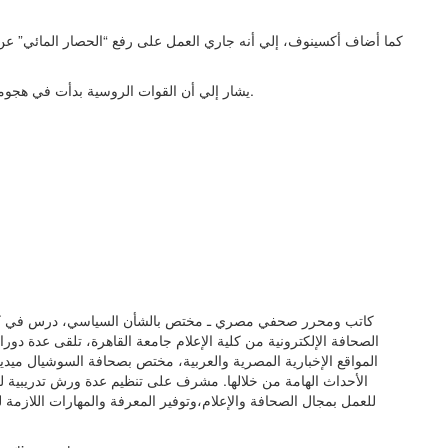
كما أضاف أكسينوف، إلي أنه جاري العمل على رفع “الحصار المائي” عن 
يشار إلي أن القوات الروسية بدأت في هجومها العسكري، منذ الساعات الأولي من صباح الخميس الماضي.
كاتب ومحرر صحفي مصري ـ مختص بالشأن السياسي، درس في كلية
الصحافة الإلكترونية من كلية الإعلام جامعة القاهرة، تلقى عدة دور
المواقع الإخبارية المصرية والعربية، مختص بصحافة السوشيال ميديا 
الأحداث الهامة من خلالها. مشرف على تنظيم عدة ورش تدريبية للص
للعمل بمجال الصحافة والإعلام،وتوفير المعرفة والمهارات اللازمة ل