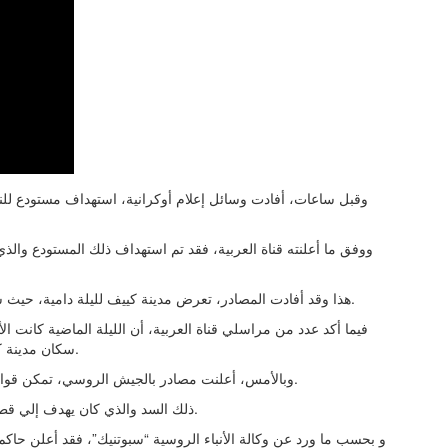
وقبل ساعات، أفادت وسائل إعلام أوكرانية، استهداف مستودع للنف
ووفق ما أعلنته قناة العربية، فقد تم استهداف ذلك المستودع وال
هذا وقد أفادت المصادر، تعرض مدينة كييف لليلة دامية، حيث شهدت معارك عنيفة بين القوات الروسية، و الجيش الأوكراني.
فيما أكد عدد من مراسلي قناة العربية، أن الليلة الماضية كانت 
سكان مدينة كييف إلي الملاجئ، للاحتماء من القصف الروسي علي المدينة.
وبالأمس، أعلنت مصادر بالجيش الروسي، تمكن قواتها من تدمير سد جيرسون، والذي شيد في أوكرانيا في 2014.
ذلك السد والذي كان يهدف إلي قطع إمدادات المياه عن شبه جزيرة القرم عبر قناة شمال القرم.
و بحسب ما ورد عن وكالة الأنباء الروسية “سبوتنيك”، فقد أعلن حاكم 