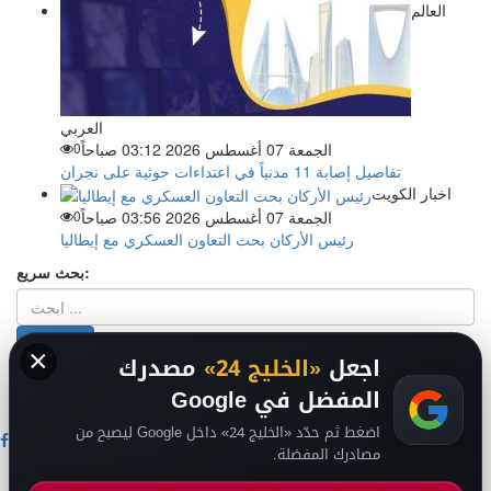
العالم
العربي
الجمعة 07 أغسطس 2026 03:12 صباحاً
0
تفاصيل إصابة 11 مدنياً في اعتداءات حوثية على نجران
اخبار الكويت
الجمعة 07 أغسطس 2026 03:56 صباحاً
0
رئيس الأركان بحث التعاون العسكري مع إيطاليا
بحث سريع:
×
اجعل
«الخليج 24»
مصدرك
من نحن
-
-
حقوق الملكية الفكرية DMCA
سياسة الخصوصية
-
2026
المفضل في Google
فريق التحرير
من نحن
اضغط ثم حدّد «الخليج 24» داخل Google ليصبح من
مصادرك المفضلة.
اخبار الخليج
اخبار السعودية