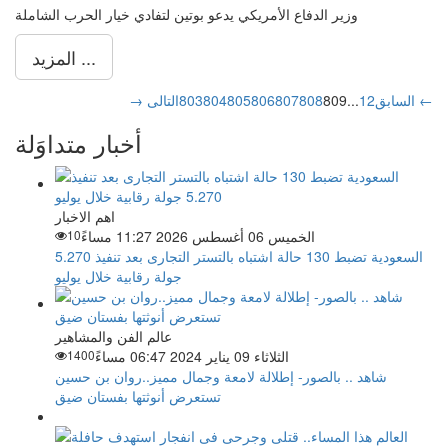
وزير الدفاع الأمريكي يدعو بوتين لتفادي خيار الحرب الشاملة
المزيد ...
التالى ←
→ السابق
2
1
...
809
808
807
806
805
804
803
أخبار متداوَلة
اهم الاخبار
الخميس 06 أغسطس 2026 11:27 مساءً
10
السعودية تضبط 130 حالة اشتباه بالتستر التجارى بعد تنفيذ 5.270
جولة رقابية خلال يوليو
عالم الفن والمشاهير
الثلاثاء 09 يناير 2024 06:47 مساءً
1400
شاهد .. بالصور- إطلالة لامعة وجمال مميز..روان بن حسين
تستعرض أنوثتها بفستان ضيق