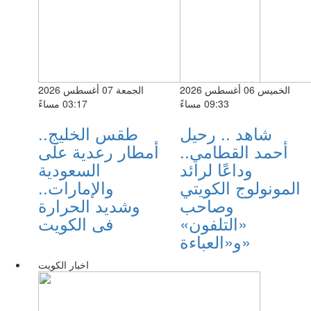
الخميس 06 أغسطس 2026
الجمعة 07 أغسطس 2026
09:33 مساءً
03:17 مساءً
شاهد .. رحيل
طقس الخليج..
أحمد القطامي..
أمطار رعدية على
وداعًا لرائد
السعودية
المونولوج الكويتي
والإمارات..
وصاحب
وشديد الحرارة
«التلفون»
فى الكويت
و«العباءة»
اخبار الكويت