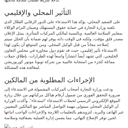
التأثير المحلي والإقليمي
على الصعيد المحلي، يؤكد هذا الاستدعاء على الدور الرقابي الفعّال الذي
تلعبه وزارة التجارة في حماية حقوق المستهلك وضمان التزام الوكلاء
بمعايير السلامة العالمية. وبالنسبة لمالكي المركبات المتأثرة، يمثل الإعلان
مصدر قلق مؤقت، ولكنه في الوقت ذاته يوفر لهم ضمانة بأن الخلل سيتم
إصلاحه مجاناً من قبل الوكيل المحلي. ومن المتوقع أن يكون لهذا
الاستدعاء تأثير إقليمي، حيث قد تقوم دول مجاورة في مجلس التعاون
الخليجي، التي تشهد أيضاً انتشاراً واسعاً لهذه الطرازات، بإطلاق حملات
مماثلة كجزء من استجابة عالمية من شركة تويوتا موتور كوربوريشن
لمعالجة هذه المشكلة.
الإجراءات المطلوبة من المالكين
ودعت وزارة التجارة أصحاب المركبات المشمولة في الاستدعاء إلى
ضرورة التحقق الفوري من شمول أرقام هياكل مركباتهم من خلال زيارة
الموقع الإلكتروني الرسمي لحملات الاستدعاء “استدعاء”. وأكدت الوزارة
أن الوكيل المحلي سيتولى مهمة التواصل المباشر مع المالكين المعنيين
عبر الهاتف والبريد، لتزويدهم بالتعليمات اللازمة والإجراءات الواجب اتباعها
لحين توفر الإصلاح النهائي، مما يضمن إدارة العملية بشفافية وسلاسة.