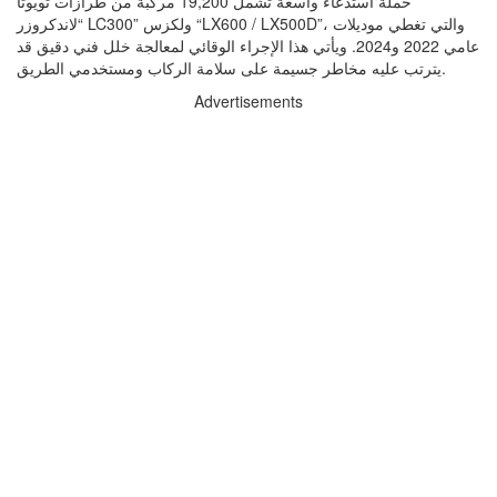
حملة استدعاء واسعة تشمل 19,200 مركبة من طرازات تويوتا
“لاندكروزر LC300” ولكزس “LX600 / LX500D”، والتي تغطي موديلات
عامي 2022 و2024. ويأتي هذا الإجراء الوقائي لمعالجة خلل فني دقيق قد
يترتب عليه مخاطر جسيمة على سلامة الركاب ومستخدمي الطريق.
Advertisements