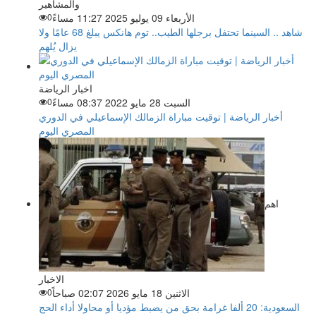
والمشاهير
الأربعاء 09 يوليو 2025 11:27 مساءً
0
شاهد .. السينما تحتفل برجلها الطيب.. توم هانكس يبلغ 68 عامًا ولا
يزال يُلهم
اخبار الرياضة
السبت 28 مايو 2022 08:37 مساءً
0
أخبار الرياضة | توقيت مباراة الزمالك الإسماعيلي في الدوري
المصري اليوم
اهم
الاخبار
الاثنين 18 مايو 2026 02:07 صباحاً
0
السعودية: 20 ألفا غرامة بحق من يضبط مؤديا أو محاولا أداء الحج