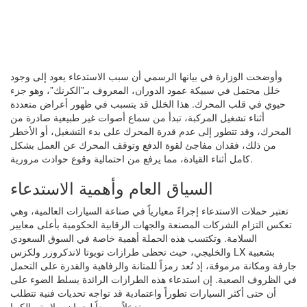
وأوضحت الوزارة في بيانها الرسمي أن سبب الاستدعاء يعود إلى وجود
خلل محتمل في سبيكة عمود الدوران، المعروف بـ”الكرنك”، وهو جزء
حيوي في قلب المحرك. هذا الخلل قد يتسبب في ظهور أعراض متعددة
أثناء تشغيل المركبة، تبدأ من سماع أصوات غير طبيعية صادرة من
المحرك، وقد تتطور إلى عدم قدرة المحرك على بدء التشغيل، أو الأخطر
من ذلك، فقدان مفاجئ لقوة الدفع وتوقف المحرك عن العمل بشكل
كامل أثناء القيادة، مما يرفع من احتمالية وقوع حوادث مرورية.
السياق العام وأهمية الاستدعاء
تعتبر حملات الاستدعاء إجراءً معيارياً في صناعة السيارات العالمية، وهي
تعكس التزام الشركات المصنعة والجهات الرقابية الحكومية بأعلى معايير
السلامة. وتكتسب هذه الحملة أهمية خاصة في السوق السعودي
والخليجي، حيث تحظى طرازات تويوتا لاندكروزر ولكزس LX بشعبية
جارفة ومكانة مرموقة، إذ تُعد رمزاً للمتانة والرفاهية والقدرة على التحمل
في الظروف الصعبة. إن استدعاء هذه الطرازات الرائدة يسلط الضوء على
أن حتى أكثر السيارات تطوراً واعتمادية قد تواجه تحديات فنية تتطلب
تدخلاً سريعاً لضمان سلامة مالكيها.