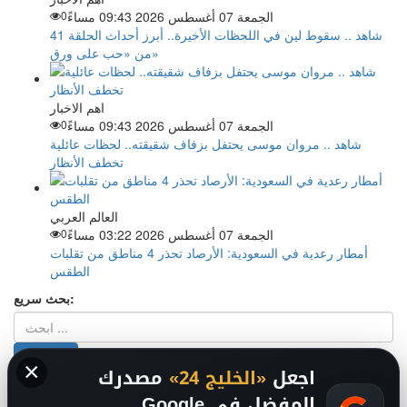
الجمعة 07 أغسطس 2026 09:43 مساءً
0
شاهد .. سقوط لين في اللحظات الأخيرة.. أبرز أحداث الحلقة 41
من «حب على ورق»
اهم الاخبار
الجمعة 07 أغسطس 2026 09:43 مساءً
0
شاهد .. مروان موسى يحتفل بزفاف شقيقته.. لحظات عائلية
تخطف الأنظار
العالم العربي
الجمعة 07 أغسطس 2026 03:22 مساءً
0
أمطار رعدية في السعودية: الأرصاد تحذر 4 مناطق من تقلبات
الطقس
بحث سريع:
×
اجعل
«الخليج 24»
مصدرك
من نحن
-
-
حقوق الملكية الفكرية DMCA
سياسة الخصوصية
-
2026
المفضل في Google
فريق التحرير