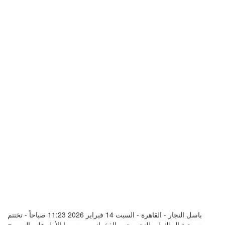
باسل النجار - القاهرة - السبت 14 فبراير 2026 11:23 صباحاً - تختتم
مسرحية الملك لير للنجم يحيي الفخراني، موسمها الأول على المسرح