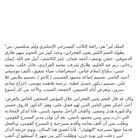
"الملك لير" هي رائعة الكاتب المسرحي الإنجليزي وليم شكسبير، من
بطولة النجم الكبير يحيى الفخراني، وعدد كبير من النجوم منهم طارق
الدسوقي، حسن يوسف، أحمد عثمان، تامر الكاشف، أمل عبد الله، إيمان
رجائى، ريم عبد الحليم، طارق شرف، محمد العزايزي، عادل خلف، محمد
حسن، مكياج إسلام عباس، استعراضات ضياء شفيق، تأليف موسيقى
أحمد الناصر، تصميم إضاءة محمود الحسينى ( كاجو )، تصميم ملابس علا
علي، تصميم ديكور حمدى عطية، ترجمة فاطمه موسى، إخراج شادى
سرور، ويُعرض أيام الخميس، الجمعة، السبت، والأحد من كل أسبوع.
وكان قد قال النجم يحيي الفخراني خلال المؤتمر الصحفي الخاص بالعرض:
أحب أشكر بعض الناس الذين لهم فضل علي، وهم: الدكتور فاروق حسني
والدكتورة هدى وصفي، والفنان الراحل محمود ياسين، فأنا أتذكر المحادثة
التي دارت بيني وبين محمود ياسين، بعد أن تولى مدير المسرح القومي،
وطلب مني أن أقف بجانبه وأقدم مسرحية ع المسرح القومي، وبالفعل
قدمنا حينها مسرحية "البهلوان"، فأنا أعشق هذا المكان، ويوم حريقه أتذكر
أنني دخلت في نوبة حزن، وظللت أكثر من شهر لا أستطيع أن أذهب