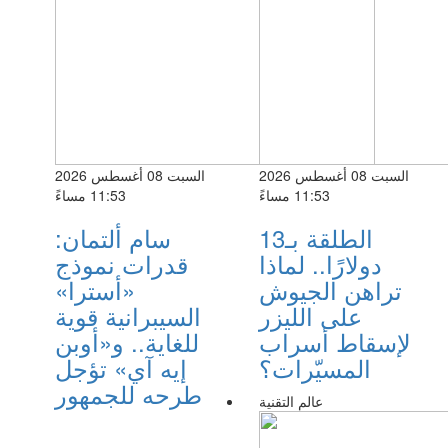
السبت 08 أغسطس 2026
السبت 08 أغسطس 2026
11:53 مساءً
11:53 مساءً
الطلقة بـ13
سام ألتمان:
دولارًا.. لماذا
قدرات نموذج
تراهن الجيوش
«أسترا»
على الليزر
السيبرانية قوية
لإسقاط أسراب
للغاية.. و«أوبن
المسيّرات؟
إيه آي» تؤجل
طرحه للجمهور
عالم التقنية