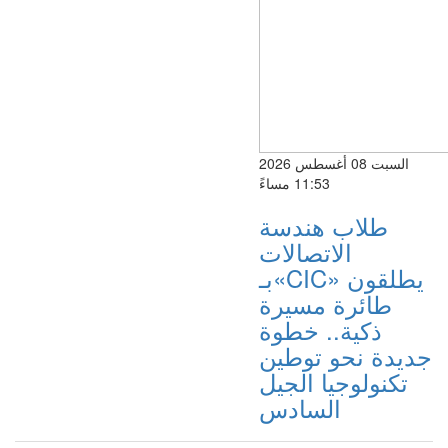
السبت 08 أغسطس 2026
11:53 مساءً
طلاب هندسة
الاتصالات
بـ«CIC» يطلقون
طائرة مسيرة
ذكية.. خطوة
جديدة نحو توطين
تكنولوجيا الجيل
السادس