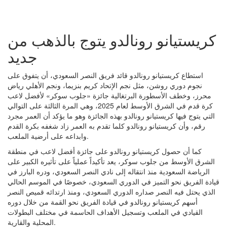
كريستيانو رونالدو يتوج بالذهب من
جديد
استطاع كريستيانو رونالدو قائد فريق النصر السعودي، أن يتفوق على
نجوم دوري روشن، مثل نجم الإتحاد كريم بنزيما، ونجم الأهلي رياض
محرز، وخطف الأسطورة البرتغالية جائزة «جلوب سوكر» لأفضل لاعب
كرة قدم في الشرق الأوسط لعام 2025، وهي المرة الثالثة على التوالي
التي يتوج فيها كريستيانو رونالدو بهذه الجائزة وهو ما يؤكد أن العمر مجرد
رقم، وأن كريستيانو رونالدو كلما تقدم به العمر زاد شغفه بكرة القدم
وابداعه على أرضية الملعب.
كما أن حصول كريستيانو رونالدو على جائزة أفضل لاعب في منطقة
الشرق الأوسط من جلوب سوكر، يعد تأكيداً عملياً على تأثيره الكبير على
الرياضة السعودية منذ انتقاله إلى نادي النصر السعودي، ودره البارز في
قيادة الفريق نحو التميز في الدوري السعودي، خصوصًا في الموسم الحالي
الذي يحتل فيه النصر صداره الدوري السعودي، ومنذ ارتدائه قميص النصر
أسهم كريستيانو رونالدو في قيادة الفريق نحو القمة من خلال دوره
القيادي في الملعب وتسجيل الأهداف الحاسمة في مختلف البطولات
المحلية والقارية.