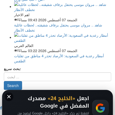
اهم الاخبار
الجمعة 07 أغسطس 2026 09:43 مساءً
0
شاهد .. مروان موسى يحتفل بزفاف شقيقته.. لحظات عائلية
تخطف الأنظار
العالم العربي
الجمعة 07 أغسطس 2026 03:22 مساءً
0
أمطار رعدية في السعودية: الأرصاد تحذر 4 مناطق من تقلبات
الطقس
بحث سريع:
×
من نحن
-
-
حقوق الملكية الفكرية DMCA
سياسة الخصوصية
-
2026
اجعل
«الخليج 24»
مصدرك
فريق التحرير
من نحن
المفضل في Google
اضغط ثم حدّد «الخليج 24» داخل Google ليصبح من
اخبار الخليج