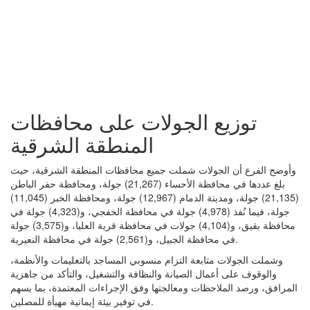
توزيع الجولات على محافظات
المنطقة الشرقية
وأوضح الفرع أن الجولات شملت جميع محافظات المنطقة الشرقية، حيث
بلغ عددها في محافظة الأحساء (21,267) جولة، ومحافظة حفر الباطن
(21,135) جولة، ومدينة الدمام (12,967) جولة، ومحافظة الخبر (11,045)
جولة، فيما نُفذ (4,978) جولة في محافظة الخفجي، و(4,323) جولة في
محافظة بقيق، و(4,104) جولات في محافظة قرية العليا، و(3,575) جولة
في محافظة الجبيل، و(2,561) جولة في محافظة النعيرية.
وشملت الجولات متابعة التزام منسوبي المساجد بالتعليمات والأنظمة،
والوقوف على أعمال الصيانة والنظافة والتشغيل، والتأكد من جاهزية
المرافق، ورصد الملاحظات ومعالجتها وفق الإجراءات المعتمدة، بما يسهم
في توفير بيئة إيمانية مهيأة للمصلين.