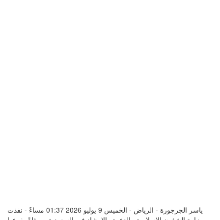
ياسر الجرجورة - الرياض - الخميس 9 يوليو 2026 01:37 مساءً - نفذت
وزارة الشؤون الإسلامية والدعوة والإرشاد فى السعودية، ممثلةً بفرعها