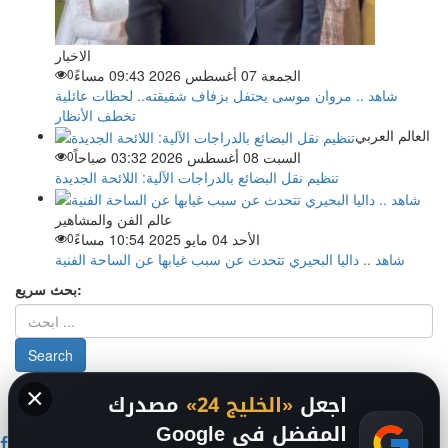
الاخبار
الجمعة 07 أغسطس 2026 09:43 مساءً
0
شاهد .. مروان موسى يحتفل بزفاف شقيقته.. لحظات عائلية
تخطف الأنظار
العالم العربي
السبت 08 أغسطس 2026 03:32 صباحاً
0
تنظيم نقل البضائع بالدراجات الآلية: اللائحة الجديدة
عالم الفن والمشاهير
الأحد 04 مايو 2025 10:54 مساءً
0
شاهد .. داليا البحيري تتحدث عن سبب غيابها عن الساحة الفنية
بحث سريع:
×
من نحن
-
-
حقوق الملكية الفكرية DMCA
سياسة الخصوصية
-
2026
اجعل
«الخليج 24»
مصدرك
فريق التحرير
من نحن
المفضل في Google