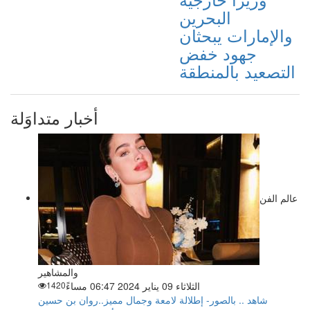
البحرين
والإمارات يبحثان
جهود خفض
التصعيد بالمنطقة
أخبار متداوَلة
عالم الفن
والمشاهير
الثلاثاء 09 يناير 2024 06:47 مساءً
1420
شاهد .. بالصور- إطلالة لامعة وجمال مميز..روان بن حسين