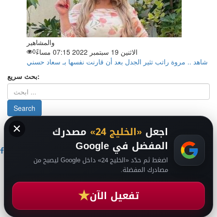
والمشاهير
الاثنين 19 سبتمبر 2022 07:15 مساءً
0
شاهد .. مروة راتب تثير الجدل بعد أن قارنت نفسها بـ سعاد حسني
بحث سريع:
×
من نحن
-
-
حقوق الملكية الفكرية DMCA
سياسة الخصوصية
-
2026
اجعل
«الخليج 24»
مصدرك
فريق التحرير
من نحن
المفضل في Google
اضغط ثم حدّد «الخليج 24» داخل Google ليصبح من
اخبار الخليج
مصادرك المفضلة.
اخبار السعودية
اخبار الرياضة
★
عالم التقنية
تفعيل الآن
انضم لقناتنا على تيليجرام
عالم الفن