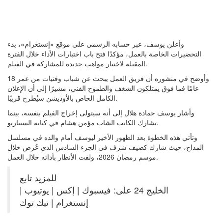
وأعلن يوسف، عبر حسابه الرسمي على موقع «إنستغرام»، بدء
التحضيرات الخاصة بالعمل، مؤكدًا فتح باب اختبارات الأداء خلال الفترة
المقبلة لاختيار مواهب جديدة للمشاركة في الفيلم.
وأوضح في منشوره أن فريق العمل يبحث عن شباب وفتيات من عمر 18
عامًا فما فوق يمتلكون الشغف والطموح الفني، مشيرًا إلى أن الإعلان
الكامل الخاص بالأوديشن سيُطرح قريبًا.
وأشار يوسف حمادة هلال إلى أنه سيتولى إخراج الفيلم بنفسه، بينما
يشارك الكاتب الشاب مؤمن هشام في كتابة السيناريو.
وتأتي هذه الخطوة بعد الظهور الأخير ليوسف أمام والده في مسلسل
المداح، حيث شارك كضيف شرف في الجزء السادس الذي عُرض خلال
موسم رمضان 2026، ولفت الأنظار بأدائه خلال العمل.
للمزيد تابع
الخليج 24 على: فيسبوك | إكس | يوتيوب |
إنستغرام | تيك توك