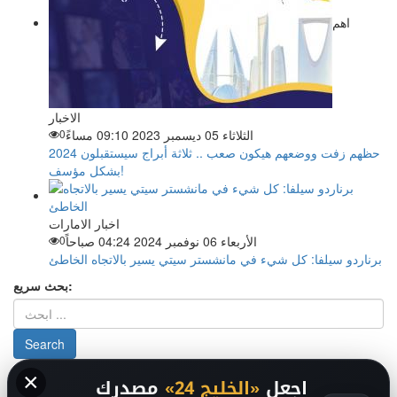
اهم
الاخبار
الثلاثاء 05 ديسمبر 2023 09:10 مساءً
0
حظهم زفت ووضعهم هيكون صعب .. ثلاثة أبراج سيستقبلون 2024
بشكل مؤسف!
اخبار الامارات
الأربعاء 06 نوفمبر 2024 04:24 صباحاً
0
برناردو سيلفا: كل شيء في مانشستر سيتي يسير بالاتجاه الخاطئ
بحث سريع:
×
من نحن
-
-
حقوق الملكية الفكرية DMCA
سياسة الخصوصية
-
2026
اجعل
«الخليج 24»
مصدرك
فريق التحرير