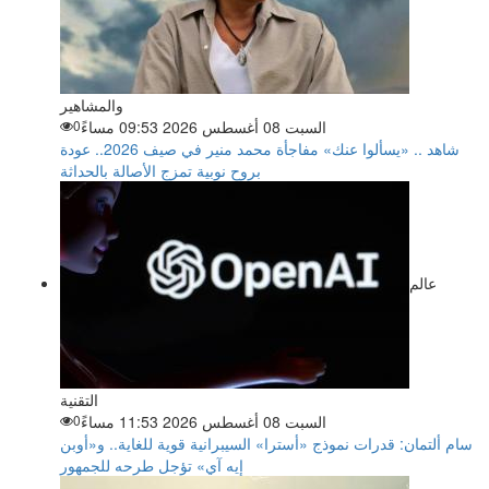
والمشاهير
السبت 08 أغسطس 2026 09:53 مساءً
0
شاهد .. «يسألوا عنك» مفاجأة محمد منير في صيف 2026.. عودة
بروح نوبية تمزج الأصالة بالحداثة
عالم
التقنية
السبت 08 أغسطس 2026 11:53 مساءً
0
سام ألتمان: قدرات نموذج «أسترا» السيبرانية قوية للغاية.. و«أوبن
إيه آي» تؤجل طرحه للجمهور