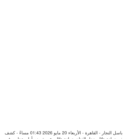
باسل النجار - القاهرة - الأربعاء 20 مايو 2026 01:43 مساءً - كشف
يوسف حمادة هلال، نجل الفنان حمادة هلال، عن خوضه أولى تجاربه في