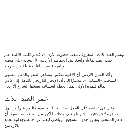
ونشر العبد اللات، المعروف بلقب «صوت الأردن»، فيديو كليب الأغنية عبر
حسابه على منصة X، حيث حصد تفاعلًا واسعًا بين الجماهير الأردنية
والعربية بعد ساعات قليلة من طرحه.
وأكد الفنان الأردني أن الأغنية تعكس مشاعر الفخر والدعم الشعبي
لمنتخب «النشامى»، مشيرًا إلى أن الإنجاز التاريخي بالتأهل إلى كأس
العالم للمرة الأولى يمثل لحظة استثنائية يعيشها الشارع الأردني.
عمر العبد اللات
وقال في تعليقه على العمل: «هينا جينا.. والصوت اليوم غير! من أول
صافرة لآخر دقيقة.. قلوبنا بتغني وأحلامنا أكبر من الملعب»، مضيفًا أن
دعم المنتخب يتجاوز حدود التشجيع الرياضي ليعبر عن حالة وجدانية تجمع
الأردنيين.