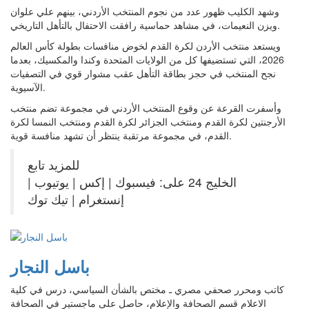
وشهد الكليب ظهور عدد من نجوم المنتخب الأردني، بينهم علي علوان
ويزن النعيمات، في مشاهد حماسية رافقت الاحتفال بالتأهل التاريخي.
ويستعد منتخب الأردن لكرة القدم لخوض منافسات بطولة كأس العالم
2026، التي تستضيفها كل من الولايات المتحدة وكندا والمكسيك، بعدما
نجح المنتخب في حجز بطاقة التأهل عقب مشوار قوي في التصفيات
الآسيوية.
وأسفرت القرعة عن وقوع المنتخب الأردني في مجموعة تضم منتخب
الأرجنتين لكرة القدم ومنتخب الجزائر لكرة القدم ومنتخب النمسا لكرة
القدم، في مجموعة مرتقبة ينتظر أن تشهد منافسة قوية.
للمزيد تابع
الخليج 24 على: فيسبوك | إكس | يوتيوب |
إنستغرام | تيك توك
باسل النجار
كاتب ومحرر صحفي مصري ـ مختص بالشأن السياسي، درس في كلية
الاعلام قسم الصحافة والإعلام، حاصل على ماجستير في الصحافة