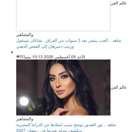
عالم الفن
والمشاهير
شاهد .. الحب ينتصر بعد 3 سنوات من الفراق.. تشاغان شينغول
وزينب دميرهان إلى القفص الذهبي
الأحد 09 أغسطس 2026 10:13 مساءً
0
عالم الفن
والمشاهير
شاهد .. نور الغندور توضح سبب ابتعادها عن الدراما المصرية
وتكشف موعد عودتها في رمضان 2027