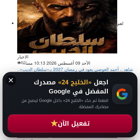
اهم
الاخبار
الأحد 09 أغسطس 2026 10:13 مساءً
0
شاهد .. أحمد العوضي يعود في رمضان 2027 بـ«سلطان الديب»..
×
تفاصيل مشروعه الجديد
اجعل
«الخليج 24»
مصدرك
المفضل في Google
اضغط ثم حدّد «الخليج 24» داخل Google ليصبح من
مصادرك المفضلة.
عالم الفن
★
تفعيل الآن